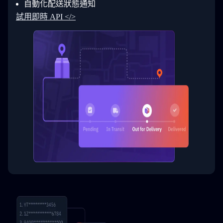
自動化配送狀態通知
33
  }
34
}
試用即時 API </>