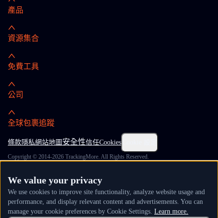
產品
資源集合
免費工具
公司
全球包裹追蹤
安全性
條款
隱私
網站地圖
信任
Cookies
Cookie 設定
Copyright © 2014-2026 TrackingMore. All Rights Reserved.
We value your privacy
We use cookies to improve site functionality, analyze website usage and
performance, and display relevant content and advertisements. You can
manage your cookie preferences by Cookie Settings.
Learn more.