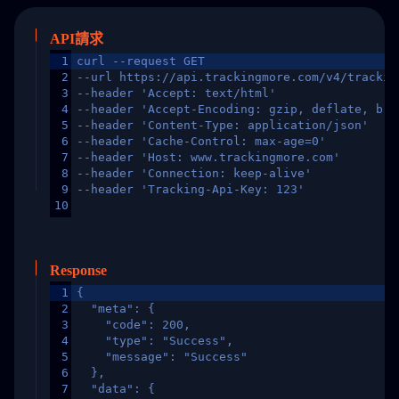
API請求
1
curl --request GET
2
--url https://api.trackingmore.com/v4/trackin
3
--header 'Accept: text/html'
4
--header 'Accept-Encoding: gzip, deflate, br,
5
--header 'Content-Type: application/json'
6
--header 'Cache-Control: max-age=0'
7
--header 'Host: www.trackingmore.com'
8
--header 'Connection: keep-alive'
9
--header 'Tracking-Api-Key: 123'
10
Response
1
{
2
  "meta": {
3
    "code": 200,
4
    "type": "Success",
5
    "message": "Success"
6
  },
7
  "data": {