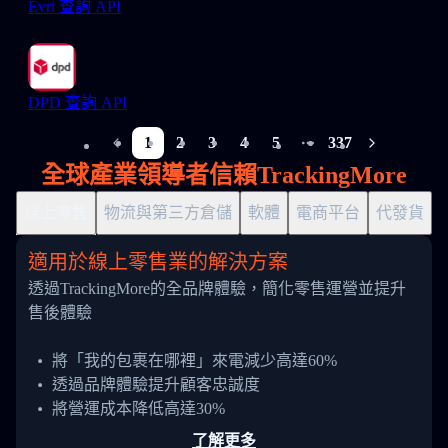
Evri 查詢 API
DPD 查詢 API
1
2
3
4
5
337
More pages
全球產業領導者信賴TrackingMore
線上零售
物流與第三方倉儲
軟體
電商平台
代發貨
適用於線上零售業的解決方案
透過TrackingMore的全品牌體驗，簡化零售運營並提升
售後體驗
將「我的包裹在哪裡」來電減少高達60%
透過品牌體驗提升顧客忠誠度
將營運成本降低高達30%
了解更多