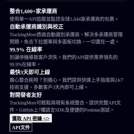
整合1,600+家承運商
使用單一API追蹤並監控全球1,644家承運商的包裹。
自動承運商識別與校正
TrackingMore透過自動識別承運商，解決多承運商管理
問題。免去下拉選單與多面板切換，一切盡在一處。
99.9% 在線率
別讓停機導致客戶流失。我們的API提供業界領先的
99.9%在線率。
最快3天即可上線
擔心整合耗時？別擔心。我們提供快速上手指南與24/7
技術支援，多數客戶3天內即可上線。
對開發者友好
TrackingMore可輕鬆與現有系統整合，提供完整API文
件、GitHub上7種語言SDK及便捷的Postman測試。
獲取 API 密鑰 </>
API文件