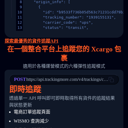
8
    "origin_info": [
9
      {
10
        "id": "b9533f736b05d563c71231cdd79b2a
11
        "tracking_number": "1939155131",
12
        "carrier_code": "ups",
13
        "status": "transit",
14
        "original_country": "China",
15
        "destination_country": "United States
探索最優秀的貨件追蹤API
16
        "itemTimeLength": 2,
在
一個
整合平台上追蹤您的 Xcargo 包
17
        "weblink": "",
18
        "phone": null,
裹
19
        "trackinfo": [
20
          {
適用於各種運營模式的六種彈性追蹤模式
21
            "Date": "2017-03-08 04: 22: 00",
22
            "StatusDescription": "Departed Fa
POST
23
            "Details": "Departed Facility in 
https://api.trackingmore.com/v4/trackings/create
24
          },
即時追蹤
25
          {
26
            "Date": "2017-03-06 15:28:00",
透過單一 API 呼叫即可即時取得所有貨件的追蹤結果
27
            "StatusDescription": "Shipment pi
與狀態更新
28
            "Details": "BEIJING-CHINA,PEOPLES
29
          }
電商訂單追蹤頁面
30
        ]
31
      }
WISMO 查詢減少
32
    ]