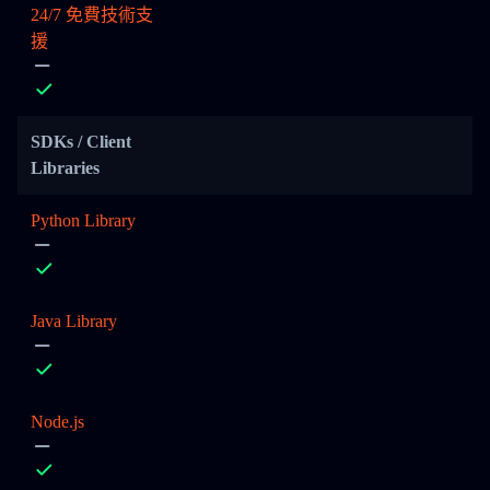
24/7 免費技術支
援
SDKs / Client
Libraries
Python Library
Java Library
Node.js