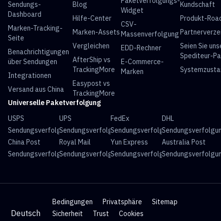
Paketverfolgungs-
Sendungs-
Blog
Kundschaft
Widget
Dashboard
Hilfe-Center
Produkt-Ro
CSV-
Marken-Tracking-
Marken-Assets
Partnerverze
Massenverfolgung
Seite
Vergleichen
Seien Sie uns
EDD-Rechner
Benachrichtigungen
Spediteur-Pa
AfterShip vs
über Sendungen
E-Commerce-
TrackingMore
Systemzusta
Marken
Integrationen
Easypost vs
Versand aus China
TrackingMore
Universelle Paketverfolgung
USPS
UPS
FedEx
DHL
Sendungsverfolgung
Sendungsverfolgung
Sendungsverfolgung
Sendungsverfolgu
China Post
Royal Mail
Yun Express
Australia Post
Sendungsverfolgung
Sendungsverfolgung
Sendungsverfolgung
Sendungsverfolgu
Bedingungen
Privatsphäre
Sitemap
Deutsch
Sicherheit
Trust
Cookies