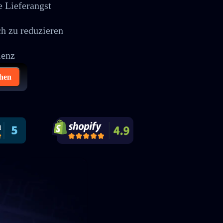
e Lieferangst
h zu reduzieren
ienz
hen