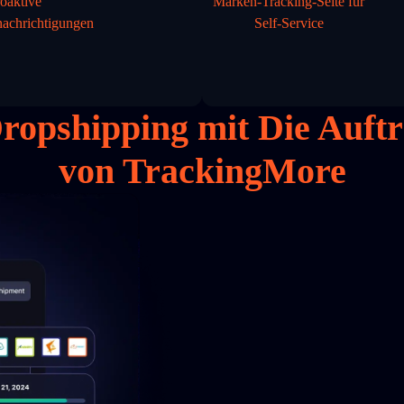
oaktive
Marken-Tracking-Seite für
achrichtigungen
Self-Service
Dropshipping mit
Die Auft
von TrackingMore