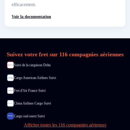
efficacement.
Voir la documentation
Suivez votre fret sur 116 compagnies aériennes
Suivi de la cargaison Delta
Cargo American Airlines Suivi
Fret d'Air France Suivi
China Airlines Cargo Suivi
Cargo sud-ouest Suivi
Afficher toutes les 116 compagnies aériennes