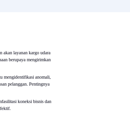
n akan layanan kargo udara
sahaan berupaya mengirimkan
your Air cargo
u mengidentifikasi anomali,
asan pelanggan. Pentingnya
110+
asilitasi koneksi bisnis dan
ektif.
Pesan demo