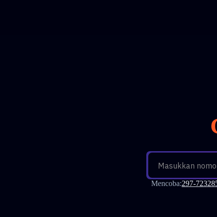
Masukkan nomor 
Mencoba
:
297-72328