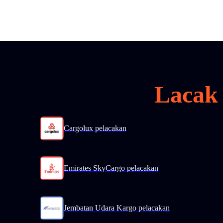
Lacak 
Cargolux pelacakan
Emirates SkyCargo pelacakan
Jembatan Udara Kargo pelacakan