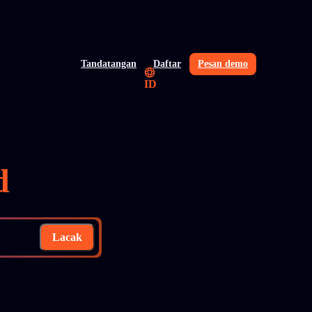
Tandatangan
Daftar
Pesan demo
ID
d
Lacak