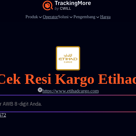
Produk
Operator
Solusi
Pengembang
Harga
Cek Resi Kargo Etiha
https://www.etihadcargo.com
AWB 8-digit Anda.
572