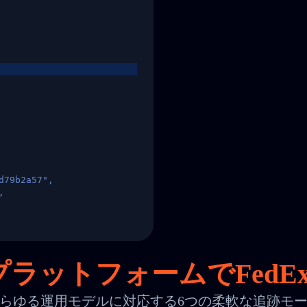
d79b2a57",
,
States",
ラットフォームでFedE
らゆる運用モデルに対応する6つの柔軟な追跡モ