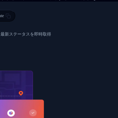
 00",
ted Facility in HONG KONG-HONG KONG",
ty in HONG KONG-HONG KONG, HONG KONG-HONG KONG,2017-03-0
ate
0",
ent picked up",
と最新ステータスを即時取得
EOPLES REPUBLIC"