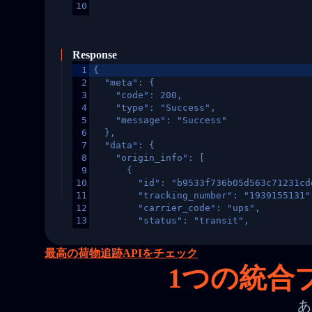
10
Response
1
{
2
  "meta": {
3
    "code": 200,
4
    "type": "Success",
5
    "message": "Success"
6
  },
7
  "data": {
8
    "origin_info": [
9
      {
10
        "id": "b9533f736b05d563c71231cd
11
        "tracking_number": "1939155131"
12
        "carrier_code": "ups",
13
        "status": "transit",
14
        "original_country": "China",
15
        "destination_country": "United 
最高の荷物追跡APIをチェック
16
        "itemTimeLength": 2,
1
つの統合プ
17
        "weblink": "",
18
        "phone": null,
19
        "trackinfo": [
あ
20
          {