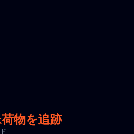
x荷物を追跡
ード