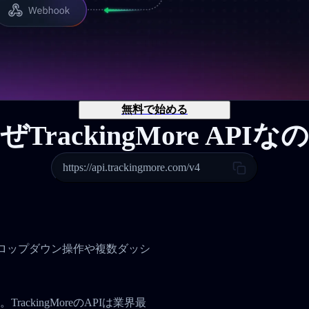
無料で始める
ぜTrackingMore APIな
https://api.trackingmore.com/v4
。
、ドロップダウン操作や複数ダッシ
ckingMoreのAPIは業界最