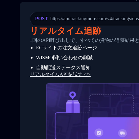
21
            "Date": "2017-03-08 04: 22:
22
            "StatusDescription": "Depar
23
            "Details": "Departed Facili
POST
https://api.trackingmore.com/v4/trackings/cre
24
          },
25
          {
リアルタイム追跡
26
            "Date": "2017-03-06 15:28:0
27
            "StatusDescription": "Shipm
1回のAPI呼び出しで、すべての貨物の追跡結果
28
            "Details": "BEIJING-CHINA,P
ECサイトの注文追跡ページ
29
          }
30
        ]
WISMO問い合わせの削減
31
      }
32
    ]
自動配送ステータス通知
33
  }
リアルタイムAPIを試す </>
34
}