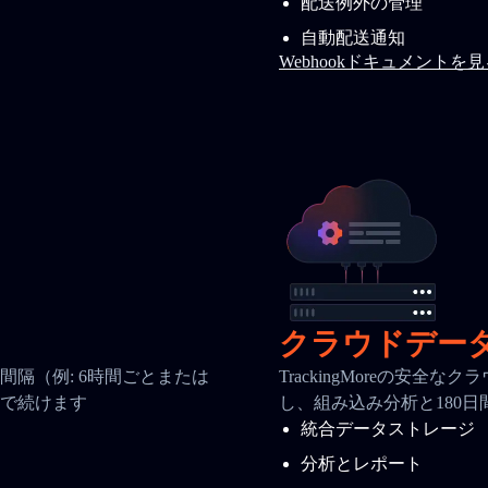
配送例外の管理
自動配送通知
Webhookドキュメントを
クラウドデー
隔（例: 6時間ごとまたは
TrackingMoreの安
で続けます
し、組み込み分析と180
統合データストレージ
分析とレポート