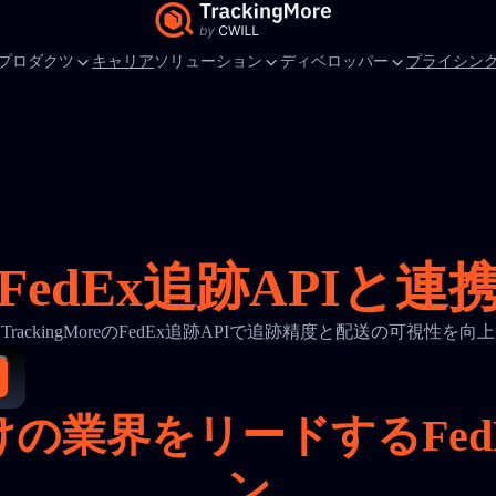
プロダクツ
キャリア
ソリューション
ディベロッパー
プライシン
FedEx追跡APIと連
TrackingMoreのFedEx追跡APIで追跡精度と配送の可視性を向上
けの業界をリードするFed
ン