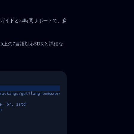
ガイドと24時間サポートで、多
tHub上の7言語対応SDKと詳細な
rackings/get?lang=en&express=ups&tracknumber=1939155131
e, br, zstd'
n'