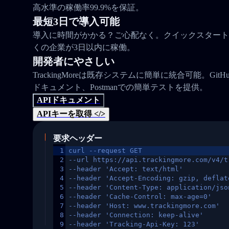
高水準の稼働率99.9%を保証。
最短3日で導入可能
導入に時間がかかる？ご心配なく。クイックスタート
くの企業が3日以内に稼働。
開発者にやさしい
TrackingMoreは既存システムに簡単に統合可能。Gi
ドキュメント、Postmanでの簡単テストを提供。
APIドキュメント
APIキーを取得 </>
要求ヘッダー
1
curl --request GET
2
--url https://api.trackingmore.com/v4/t
3
--header 'Accept: text/html'
4
--header 'Accept-Encoding: gzip, deflat
5
--header 'Content-Type: application/jso
6
--header 'Cache-Control: max-age=0'
7
--header 'Host: www.trackingmore.com'
8
--header 'Connection: keep-alive'
9
--header 'Tracking-Api-Key: 123'