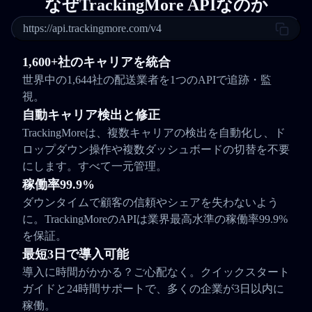
なぜTrackingMore APIなのか
https://api.trackingmore.com/v4
1,600+社のキャリアを統合
世界中の1,644社の配送業者を1つのAPIで追跡・監
視。
自動キャリア検出と修正
TrackingMoreは、複数キャリアの検出を自動化し、ド
ロップダウン操作や複数ダッシュボードの切替を不要
にします。すべて一元管理。
稼働率99.9%
ダウンタイムで顧客の信頼やシェアを失わないよう
に。TrackingMoreのAPIは業界最高水準の稼働率99.9%
を保証。
最短3日で導入可能
導入に時間がかかる？ご心配なく。クイックスタート
ガイドと24時間サポートで、多くの企業が3日以内に
稼働。