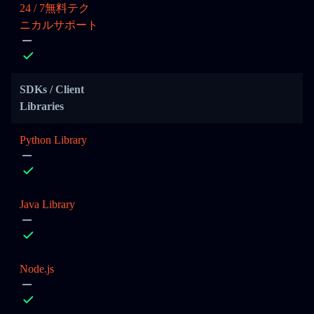
24 / 7無料テク
ニカルサポート
SDKs / Client
Libraries
Python Library
Java Library
Node.js