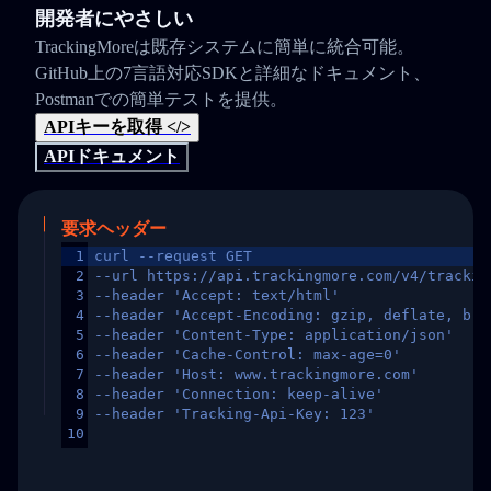
開発者にやさしい
TrackingMoreは既存システムに簡単に統合可能。
GitHub上の7言語対応SDKと詳細なドキュメント、
Postmanでの簡単テストを提供。
APIキーを取得 </>
APIドキュメント
要求ヘッダー
1
curl --request GET
2
--url https://api.trackingmore.com/v4/trackin
3
--header 'Accept: text/html'
4
--header 'Accept-Encoding: gzip, deflate, br,
5
--header 'Content-Type: application/json'
6
--header 'Cache-Control: max-age=0'
7
--header 'Host: www.trackingmore.com'
8
--header 'Connection: keep-alive'
9
--header 'Tracking-Api-Key: 123'
10