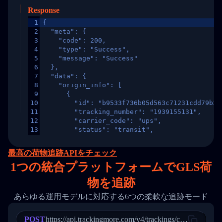
Response
1
{
2
  "meta": {
3
    "code": 200,
4
    "type": "Success",
5
    "message": "Success"
6
  },
7
  "data": {
8
    "origin_info": [
9
      {
10
        "id": "b9533f736b05d563c71231cdd79b2a
11
        "tracking_number": "1939155131",
12
        "carrier_code": "ups",
13
        "status": "transit",
14
        "original_country": "China",
15
        "destination_country": "United States
最高の荷物追跡APIをチェック
16
        "itemTimeLength": 2,
1
つの統合プラットフォームでGLS荷
17
        "weblink": "",
18
        "phone": null,
物を追跡
19
        "trackinfo": [
20
          {
あらゆる運用モデルに対応する6つの柔軟な追跡モード
21
            "Date": "2017-03-08 04: 22: 00",
22
            "StatusDescription": "Departed Fa
POST
23
            "Details": "Departed Facility in 
https://api.trackingmore.com/v4/trackings/create