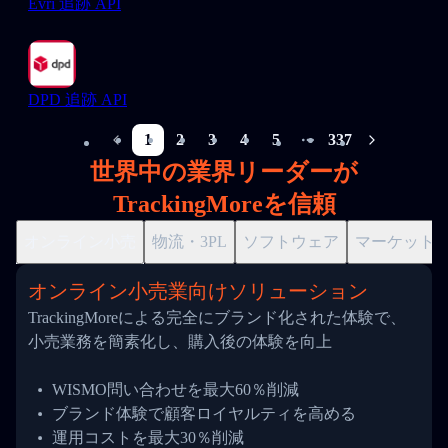
Evri 追跡 API
DPD 追跡 API
1
2
3
4
5
337
More pages
世界中の業界リーダーが
TrackingMoreを信頼
オンライン小売
物流・3PL
ソフトウェア
マーケット
オンライン小売業向けソリューション
TrackingMoreによる完全にブランド化された体験で、
小売業務を簡素化し、購入後の体験を向上
WISMO問い合わせを最大60％削減
ブランド体験で顧客ロイヤルティを高める
運用コストを最大30％削減