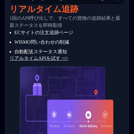
24
          },
リアルタイム追跡
25
          {
26
            "Date": "2017-03-06 15:28:00",
1回のAPI呼び出しで、すべての貨物の追跡結果と最
27
            "StatusDescription": "Shipment pi
新ステータスを即時取得
28
            "Details": "BEIJING-CHINA,PEOPLES
29
          }
ECサイトの注文追跡ページ
30
        ]
31
      }
WISMO問い合わせの削減
32
    ]
自動配送ステータス通知
33
  }
34
}
リアルタイムAPIを試す </>