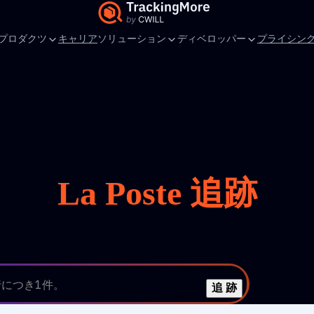
プロダクツ
キャリア
ソリューション
ディベロッパー
プライシン
La Poste 追跡
行につき1件。
追 跡