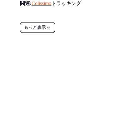
関連:
Colissimo
トラッキング
もっと表示
all your
parcels
1,600+
デモを予約