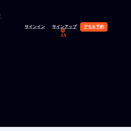
グ
サインイン
サインアップ
デモを予約
JA