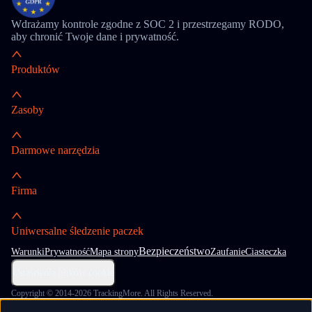
Wdrażamy kontrole zgodne z SOC 2 i przestrzegamy RODO,
aby chronić Twoje dane i prywatność.
Produktów
Zasoby
Darmowe narzędzia
Firma
Uniwersalne śledzenie paczek
Bezpieczeństwo
Warunki
Prywatność
Mapa strony
Zaufanie
Ciasteczka
Ustawienia plików cookie
Copyright © 2014-2026 TrackingMore. All Rights Reserved.