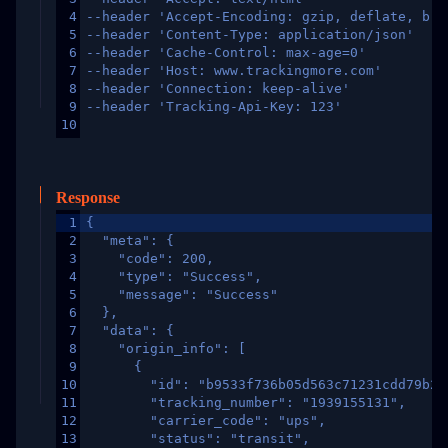
4
--header 'Accept-Encoding: gzip, deflate, br,
5
--header 'Content-Type: application/json'
6
--header 'Cache-Control: max-age=0'
7
--header 'Host: www.trackingmore.com'
8
--header 'Connection: keep-alive'
9
--header 'Tracking-Api-Key: 123'
10
Response
1
{
2
  "meta": {
3
    "code": 200,
4
    "type": "Success",
5
    "message": "Success"
6
  },
7
  "data": {
8
    "origin_info": [
9
      {
10
        "id": "b9533f736b05d563c71231cdd79b2a
11
        "tracking_number": "1939155131",
12
        "carrier_code": "ups",
13
        "status": "transit",