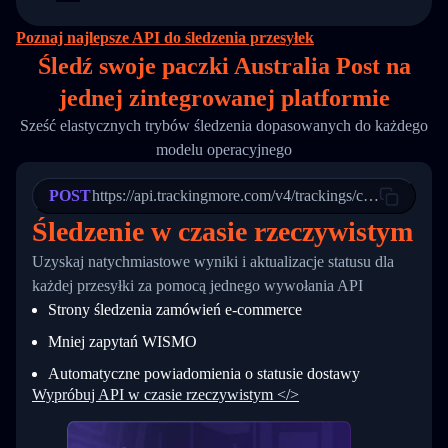
14
        "original_country": "China",
15
        "destination_country": "United States
Poznaj najlepsze API do śledzenia przesyłek
16
        "itemTimeLength": 2,
Śledź swoje paczki Australia Post na
17
        "weblink": "",
18
        "phone": null,
jednej
zintegrowanej platformie
19
        "trackinfo": [
20
          {
Sześć elastycznych trybów śledzenia dopasowanych do każdego
21
            "Date": "2017-03-08 04: 22: 00",
modelu operacyjnego
22
            "StatusDescription": "Departed Fa
23
            "Details": "Departed Facility in 
24
          },
POST
https://api.trackingmore.com/v4/trackings/create
25
          {
Śledzenie w czasie rzeczywistym
26
            "Date": "2017-03-06 15:28:00",
27
            "StatusDescription": "Shipment pi
Uzyskaj natychmiastowe wyniki i aktualizacje statusu dla
28
            "Details": "BEIJING-CHINA,PEOPLES
29
          }
każdej przesyłki za pomocą jednego wywołania API
30
        ]
Strony śledzenia zamówień e-commerce
31
      }
32
    ]
Mniej zapytań WISMO
33
  }
34
}
Automatyczne powiadomienia o statusie dostawy
Wypróbuj API w czasie rzeczywistym </>