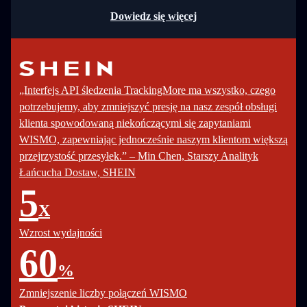
Dowiedz się więcej
„Interfejs API śledzenia TrackingMore ma wszystko, czego
potrzebujemy, aby zmniejszyć presję na nasz zespół obsługi
klienta spowodowaną niekończącymi się zapytaniami
WISMO, zapewniając jednocześnie naszym klientom większą
przejrzystość przesyłek.” – Min Chen, Starszy Analityk
Łańcucha Dostaw, SHEIN
5
X
Wzrost wydajności
60
%
Zmniejszenie liczby połączeń WISMO