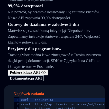
99,9% dostępności
Nie pozwól, by przestoje kosztowały Cię zaufanie klientów.
Nasze API zapewnia 99,9% dostępności.
Gotowy do działania w zaledwie 3 dni
Martwisz się czasochłonną integracją? Niepotrzebnie.
Zapewniamy instrukcje startowe i wsparcie 24/7. Większość
klientów gotowa w 3 dni.
Przyjazny dla programistów
TrackingMore można łatwo zintegrować z Twoim systemem
dzięki pełnej dokumentacji, SDK w 7 językach na GitHubie
i łatwym testom w Postmanie.
Pobierz klucz API </>
Dokumentacja API
Nagłówek żądania
1
curl --request GET
2
--url https://api.trackingmore.com/v4/trackin
3
--header 'Accept: text/html'