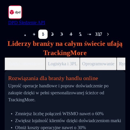
DPD Śledzenie API
1
2
3
4
5
337
More pages
Liderzy branży na całym świecie ufają
TrackingMore
Handel internetowy
Logistyka i 3PL
Oprogramowanie
Ryne
Rozwiązania dla branży handlu online
Uprość operacje handlowe i popraw doświadczenie po
zakupie dzięki w pełni spersonalizowanej ścieżce od
TrackingMore.
Zmniejsz liczbę połączeń WISMO nawet o 60%
Zwiększ lojalność klientów dzięki doświadczeniom marki
Obniż koszty operacyjne nawet o 30%