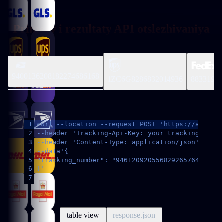
Primery i rezultaty API otslezhivaniya
otpravleniy
9400136208182274686168
1ZC6G8286832014936
8833199
request header
1
curl --location --request POST 'https://api.tr
2
--header 'Tracking-Api-Key: your trackingmore 
3
--header 'Content-Type: application/json' \
4
--data'{
5
"tracking_number": "9461209205568292657642"
6
}'
7
table view
response.json