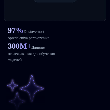
Почему выбрать API TrackingMore
97%
Dostovernost
opredeleniya perevozchika
300M+
Данные
отслеживания для обучения
моделей