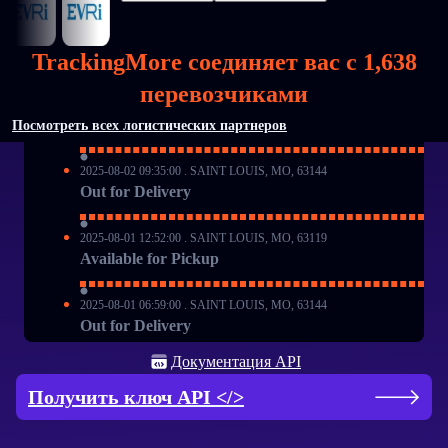
TrackingMore соединяет вас с
2025-08-02 13:19:00 . SAINT LOUIS, MO, 63144
1,644
Delivered, Parcel Locker, Your item was delivered
перевозчиками
to a parcel locker at 1:19 pm on August 2, 2025 in
SAINT LOUIS, MO 63144.
Посмотреть всех логистических партнеров
2025-08-02 09:35:00 . SAINT LOUIS, MO, 63144
Out for Delivery
2025-08-01 12:52:00 . SAINT LOUIS, MO, 63119
Available for Pickup
2025-08-01 06:59:00 . SAINT LOUIS, MO, 63144
Out for Delivery
Документация API
2025-08-01 06:48:00 . SAINT LOUIS, MO, 63119
Arrived at Post Office
Получить ключ API
</>
2025-08-01 05:10:00 . SAINT LOUIS, MO, 63119