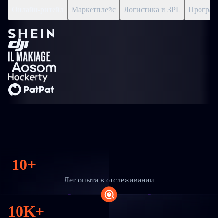
Онлайн-ритейл
Маркетплейс
Логистика и 3PL
Програм
10+
Лет опыта в отслеживании
10K+