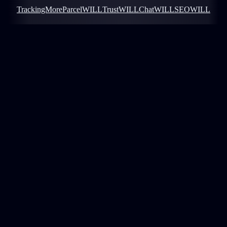
TrackingMore
ParcelWILL
TrustWILL
ChatWILL
SEOWILL