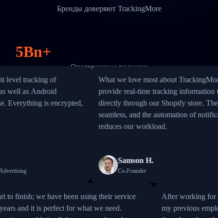
Бренды доверяют TrackingMore
5Bn+
Отслеженные посылки
l tracking of
What we love most about TrackingMore is its 
l as Android
provide real-time tracking information to ou
135
directly through our Shopify store. The integr
seamless, and the automation of notifications 
Охваченные страны
reduces our workload.
Samson H.
sing
Co-Founder
rom start to finish; we have been using their service
After worki
ost 10 years and it is perfect for what we need.
my previou