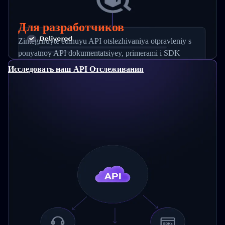
Для разработчиков
Zintegriruyte edinuyu API otslezhivaniya otpravleniy s
ponyatnoy API dokumentatsiyey, primerami i SDK
Исследовать наш API Отслеживания