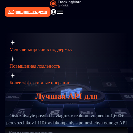
Забронировать демо
RU
Меньше запросов в поддержку
Повышенная лояльность
Более эффективные операции
Лучшая API для
отслеживания нескольких
Otslezhivayte posylki i aviagruz v realnom vremeni u 1,600+
perevozchikov i 110+ aviakompaniy s pomoshchyu odnogo API
перевозчиков