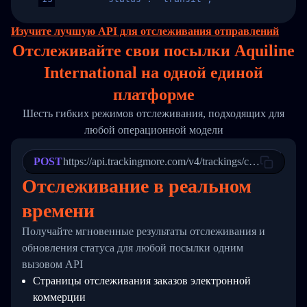
14
        "original_country": "China",
15
        "destination_country": "United States
Изучите лучшую API для отслеживания отправлений
16
        "itemTimeLength": 2,
Отслеживайте свои посылки Aquiline
17
        "weblink": "",
18
        "phone": null,
International на
одной
единой
19
        "trackinfo": [
20
          {
платформе
21
            "Date": "2017-03-08 04: 22: 00",
22
            "StatusDescription": "Departed Fa
Шесть гибких режимов отслеживания, подходящих для
23
            "Details": "Departed Facility in 
любой операционной модели
24
          },
25
          {
26
            "Date": "2017-03-06 15:28:00",
POST
https://api.trackingmore.com/v4/trackings/create
27
            "StatusDescription": "Shipment pi
Отслеживание в реальном
28
            "Details": "BEIJING-CHINA,PEOPLES
29
          }
времени
30
        ]
31
      }
Получайте мгновенные результаты отслеживания и
32
    ]
33
  }
обновления статуса для любой посылки одним
34
}
вызовом API
Страницы отслеживания заказов электронной
коммерции