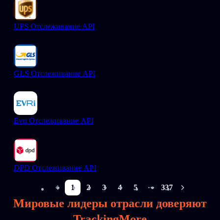
UPS Отслеживание API
GLS Отслеживание API
Evri Отслеживание API
DPD Отслеживание API
1
2
3
4
5
337
More pages
Мировые лидеры отрасли доверяют
TrackingMore