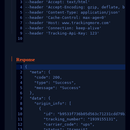
3
--header 'Accept: text/html'
4
--header 'Accept-Encoding: gzip, deflate, br,
5
--header 'Content-Type: application/json'
6
--header 'Cache-Control: max-age=0'
7
--header 'Host: www.trackingmore.com'
8
--header 'Connection: keep-alive'
9
--header 'Tracking-Api-Key: 123'
10
Response
1
{
2
  "meta": {
3
    "code": 200,
4
    "type": "Success",
5
    "message": "Success"
6
  },
7
  "data": {
8
    "origin_info": [
9
      {
10
        "id": "b9533f736b05d563c71231cdd79b2a
11
        "tracking_number": "1939155131",
12
        "carrier_code": "ups",
13
        "status": "transit",