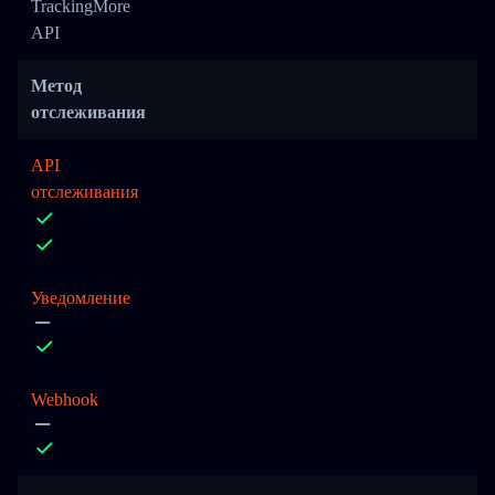
TrackingMore
API
Метод
отслеживания
API
отслеживания
Уведомление
Webhook