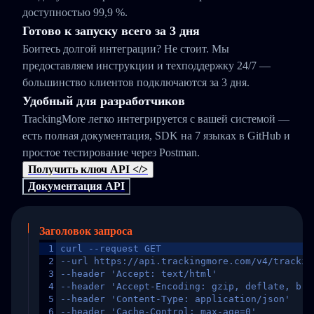
доступностью 99,9 %.
Готово к запуску всего за 3 дня
Боитесь долгой интеграции? Не стоит. Мы
предоставляем инструкции и техподдержку 24/7 —
большинство клиентов подключаются за 3 дня.
Удобный для разработчиков
TrackingMore легко интегрируется с вашей системой —
есть полная документация, SDK на 7 языках в GitHub и
простое тестирование через Postman.
Получить ключ API </>
Документация API
Заголовок запроса
1
curl --request GET
2
--url https://api.trackingmore.com/v4/trackin
3
--header 'Accept: text/html'
4
--header 'Accept-Encoding: gzip, deflate, br,
5
--header 'Content-Type: application/json'
6
--header 'Cache-Control: max-age=0'