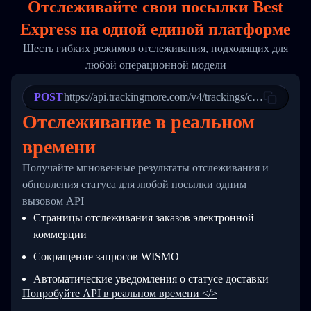
Отслеживайте свои посылки Best
17
        "weblink": "",
18
        "phone": null,
Express на
одной
единой платформе
19
        "trackinfo": [
20
          {
Шесть гибких режимов отслеживания, подходящих для
21
            "Date": "2017-03-08 04: 22: 00",
любой операционной модели
22
            "StatusDescription": "Departed Fa
23
            "Details": "Departed Facility in 
24
          },
POST
https://api.trackingmore.com/v4/trackings/create
25
          {
Отслеживание в реальном
26
            "Date": "2017-03-06 15:28:00",
27
            "StatusDescription": "Shipment pi
времени
28
            "Details": "BEIJING-CHINA,PEOPLES
29
          }
Получайте мгновенные результаты отслеживания и
30
        ]
31
      }
обновления статуса для любой посылки одним
32
    ]
вызовом API
33
  }
Страницы отслеживания заказов электронной
34
}
коммерции
Сокращение запросов WISMO
Автоматические уведомления о статусе доставки
Попробуйте API в реальном времени </>