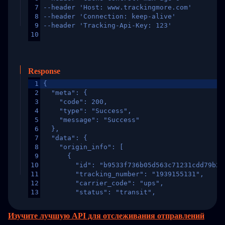
7
--header 'Host: www.trackingmore.com'
8
--header 'Connection: keep-alive'
9
--header 'Tracking-Api-Key: 123'
10
Response
1
{
2
  "meta": {
3
    "code": 200,
4
    "type": "Success",
5
    "message": "Success"
6
  },
7
  "data": {
8
    "origin_info": [
9
      {
10
        "id": "b9533f736b05d563c71231cdd79b2a
11
        "tracking_number": "1939155131",
12
        "carrier_code": "ups",
13
        "status": "transit",
14
        "original_country": "China",
15
        "destination_country": "United States
Изучите лучшую API для отслеживания отправлений
16
        "itemTimeLength": 2,