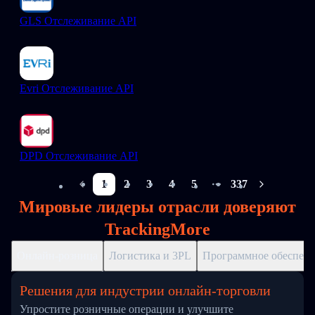
GLS Отслеживание API
Evri Отслеживание API
DPD Отслеживание API
1
2
3
4
5
337
More pages
Мировые лидеры отрасли доверяют
TrackingMore
Онлайн-розница
Логистика и 3PL
Программное обеспече
Решения для индустрии онлайн-торговли
Упростите розничные операции и улучшите