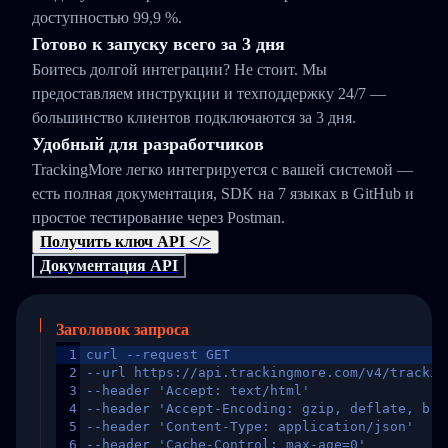
доступностью 99,9 %.
Готово к запуску всего за 3 дня
Боитесь долгой интеграции? Не стоит. Мы
предоставляем инструкции и техподдержку 24/7 —
большинство клиентов подключаются за 3 дня.
Удобный для разработчиков
TrackingMore легко интегрируется с вашей системой —
есть полная документация, SDK на 7 языках в GitHub и
простое тестирование через Postman.
Получить ключ API </>
Документация API
Заголовок запроса
1
curl --request GET
2
--url https://api.trackingmore.com/v4/trackin
3
--header 'Accept: text/html'
4
--header 'Accept-Encoding: gzip, deflate, br,
5
--header 'Content-Type: application/json'
6
--header 'Cache-Control: max-age=0'