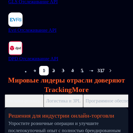
GLS Отслеживание API
Evri Отслеживание API
DPD Отслеживание API
1
2
3
4
5
337
More pages
Мировые лидеры отрасли доверяют
TrackingMore
Онлайн-розница
Логистика и 3PL
Программное обеспече
Решения для индустрии онлайн-торговли
Упростите розничные операции и улучшите
послепокупочный опыт с полностью брендированным