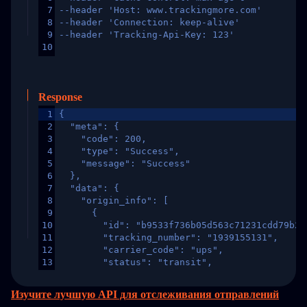
7
--header 'Host: www.trackingmore.com'
8
--header 'Connection: keep-alive'
9
--header 'Tracking-Api-Key: 123'
10
Response
1
{
2
  "meta": {
3
    "code": 200,
4
    "type": "Success",
5
    "message": "Success"
6
  },
7
  "data": {
8
    "origin_info": [
9
      {
10
        "id": "b9533f736b05d563c71231cdd79b2a
11
        "tracking_number": "1939155131",
12
        "carrier_code": "ups",
13
        "status": "transit",
14
        "original_country": "China",
15
        "destination_country": "United States
Изучите лучшую API для отслеживания отправлений
16
        "itemTimeLength": 2,