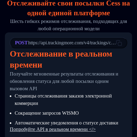
Отслеживайте свои посылки Cess на
17
        "weblink": "",
18
        "phone": null,
одной
единой платформе
19
        "trackinfo": [
20
          {
Шесть гибких режимов отслеживания, подходящих для
21
            "Date": "2017-03-08 04: 22: 00",
любой операционной модели
22
            "StatusDescription": "Departed Fa
23
            "Details": "Departed Facility in 
24
          },
POST
https://api.trackingmore.com/v4/trackings/create
25
          {
Отслеживание в реальном
26
            "Date": "2017-03-06 15:28:00",
27
            "StatusDescription": "Shipment pi
времени
28
            "Details": "BEIJING-CHINA,PEOPLES
29
          }
Получайте мгновенные результаты отслеживания и
30
        ]
31
      }
обновления статуса для любой посылки одним
32
    ]
вызовом API
33
  }
Страницы отслеживания заказов электронной
34
}
коммерции
Сокращение запросов WISMO
Автоматические уведомления о статусе доставки
Попробуйте API в реальном времени </>