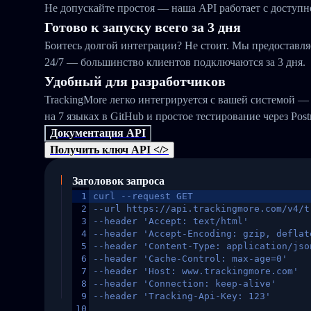
Не допускайте простоя — наша API работает с доступн
Готово к запуску всего за 3 дня
Боитесь долгой интеграции? Не стоит. Мы предоставл
24/7 — большинство клиентов подключаются за 3 дня.
Удобный для разработчиков
TrackingMore легко интегрируется с вашей системой —
на 7 языках в GitHub и простое тестирование через Pos
Документация API
Получить ключ API </>
Заголовок запроса
1
curl --request GET
2
--url https://api.trackingmore.com/v4/t
3
--header 'Accept: text/html'
4
--header 'Accept-Encoding: gzip, deflat
5
--header 'Content-Type: application/jso
6
--header 'Cache-Control: max-age=0'
7
--header 'Host: www.trackingmore.com'
8
--header 'Connection: keep-alive'
9
--header 'Tracking-Api-Key: 123'
10