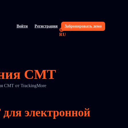
Войти
Регистрация
Забронировать демо
RU
ания CMT
ия CMT от TrackingMore
 для электронной