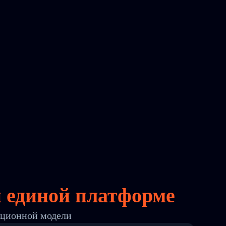
й
единой платформе
ационной модели