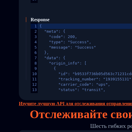
Response
1
{
2
  "meta": {
3
    "code": 200,
4
    "type": "Success",
5
    "message": "Success"
6
  },
7
  "data": {
8
    "origin_info": [
9
      {
10
        "id": "b9533f736b05d563c71231cd
11
        "tracking_number": "1939155131"
12
        "carrier_code": "ups",
13
        "status": "transit",
14
        "original_country": "China",
15
        "destination_country": "United 
Изучите лучшую API для отслеживания отправлени
16
        "itemTimeLength": 2,
Отслеживайте сво
17
        "weblink": "",
18
        "phone": null,
19
        "trackinfo": [
Шесть гибких р
20
          {