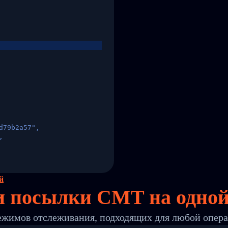
d79b2a57",
,
States",
й
и посылки CMT на
одно
ежимов отслеживания, подходящих для любой опер