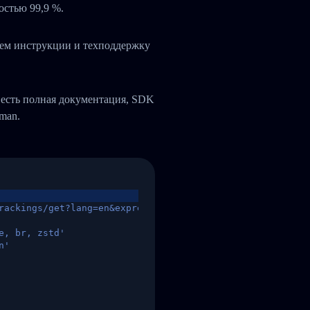
остью 99,9 %.
яем инструкции и техподдержку
 есть полная документация, SDK
tman.
rackings/get?lang=en&express=ups&tracknumber=1939155131
e, br, zstd'
n'