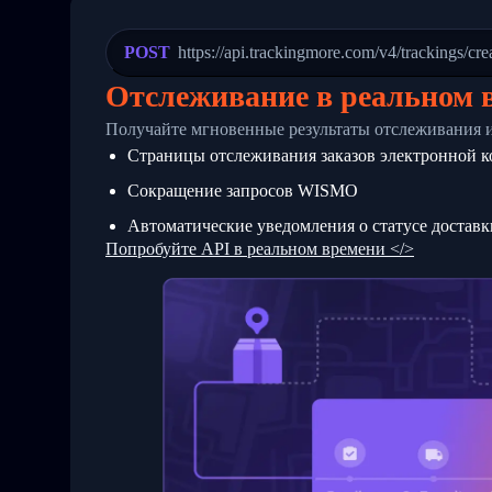
21
            "Date": "2017-03-08 04: 22:
22
            "StatusDescription": "Depar
23
            "Details": "Departed Facili
POST
https://api.trackingmore.com/v4/trackings/cre
24
          },
25
          {
Отслеживание в реальном 
26
            "Date": "2017-03-06 15:28:0
27
            "StatusDescription": "Shipm
Получайте мгновенные результаты отслеживания 
28
            "Details": "BEIJING-CHINA,P
Страницы отслеживания заказов электронной 
29
          }
30
        ]
Сокращение запросов WISMO
31
      }
32
    ]
Автоматические уведомления о статусе доставк
33
  }
Попробуйте API в реальном времени </>
34
}