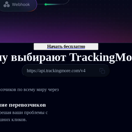
Начать бесплатно
у выбирают TrackingMo
https://api.trackingmore.com/v4
озчиков по всему миру через
ние перевозчиков
 решая ваши проблемы с
ишних кликов.