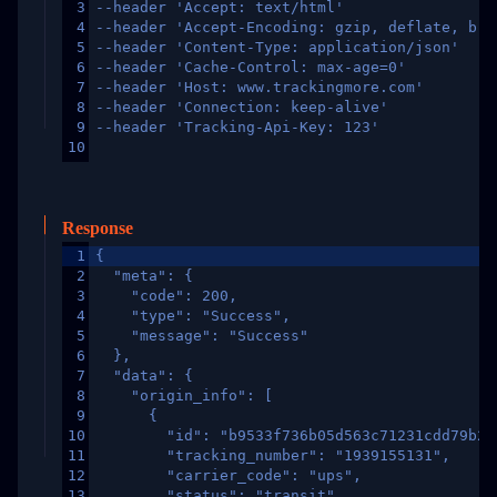
3
--header 'Accept: text/html'
4
--header 'Accept-Encoding: gzip, deflate, br,
5
--header 'Content-Type: application/json'
6
--header 'Cache-Control: max-age=0'
7
--header 'Host: www.trackingmore.com'
8
--header 'Connection: keep-alive'
9
--header 'Tracking-Api-Key: 123'
10
Response
1
{
2
  "meta": {
3
    "code": 200,
4
    "type": "Success",
5
    "message": "Success"
6
  },
7
  "data": {
8
    "origin_info": [
9
      {
10
        "id": "b9533f736b05d563c71231cdd79b2a
11
        "tracking_number": "1939155131",
12
        "carrier_code": "ups",
13
        "status": "transit",