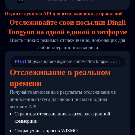
14
        "original_country": "China",
15
        "destination_country": "United States
Изучите лучшую API для отслеживания отправлений
16
        "itemTimeLength": 2,
Отслеживайте свои посылки Dingli
17
        "weblink": "",
18
        "phone": null,
Tongyun на
одной
единой платформе
19
        "trackinfo": [
20
          {
Шесть гибких режимов отслеживания, подходящих для
21
            "Date": "2017-03-08 04: 22: 00",
любой операционной модели
22
            "StatusDescription": "Departed Fa
23
            "Details": "Departed Facility in 
24
          },
POST
https://api.trackingmore.com/v4/trackings/create
25
          {
Отслеживание в реальном
26
            "Date": "2017-03-06 15:28:00",
27
            "StatusDescription": "Shipment pi
времени
28
            "Details": "BEIJING-CHINA,PEOPLES
29
          }
Получайте мгновенные результаты отслеживания и
30
        ]
31
      }
обновления статуса для любой посылки одним
32
    ]
вызовом API
33
  }
Страницы отслеживания заказов электронной
34
}
коммерции
Сокращение запросов WISMO