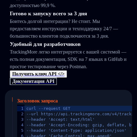
доступностью 99,9 %.
Готово к запуску всего за 3 дня
Боитесь долгой интеграции? Не стоит. Мы
предоставляем инструкции и техподдержку 24/7 —
большинство клиентов подключаются за 3 дня.
Удобный для разработчиков
TrackingMore легко интегрируется с вашей системой —
есть полная документация, SDK на 7 языках в GitHub и
простое тестирование через Postman.
Получить ключ API </>
Документация API
Заголовок запроса
1
curl --request GET
2
--url https://api.trackingmore.com/v4/trackin
3
--header 'Accept: text/html'
4
--header 'Accept-Encoding: gzip, deflate, br,
5
--header 'Content-Type: application/json'
6
--header 'Cache-Control: max-age=0'