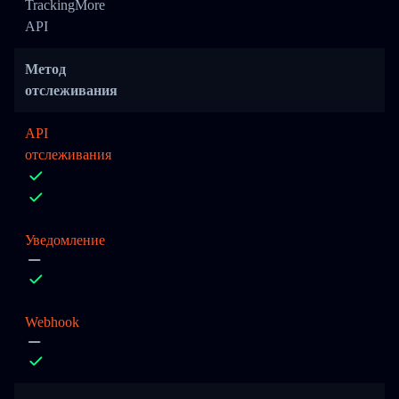
TrackingMore
API
Метод
отслеживания
API
отслеживания
Уведомление
Webhook