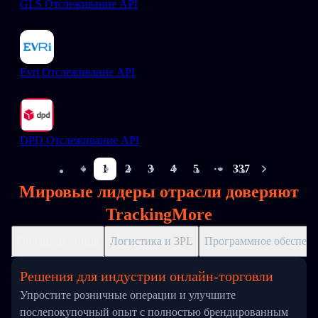
GLS Отслеживание API
Evri Отслеживание API
DPD Отслеживание API
1
2
3
4
5
337
More pages
Мировые лидеры отрасли доверяют
TrackingMore
Онлайн-розница
Логистика и 3PL
Программное обеспече
Решения для индустрии онлайн-торговли
Упростите розничные операции и улучшите
послепокупочный опыт с полностью брендированным