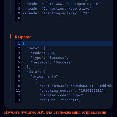
7
--header 'Host: www.trackingmore.com'
8
--header 'Connection: keep-alive'
9
--header 'Tracking-Api-Key: 123'
10
Response
1
{
2
  "meta": {
3
    "code": 200,
4
    "type": "Success",
5
    "message": "Success"
6
  },
7
  "data": {
8
    "origin_info": [
9
      {
10
        "id": "b9533f736b05d563c71231cdd79b2a
11
        "tracking_number": "1939155131",
12
        "carrier_code": "ups",
13
        "status": "transit",
14
        "original_country": "China",
15
        "destination_country": "United States
Изучите лучшую API для отслеживания отправлений
16
        "itemTimeLength": 2,