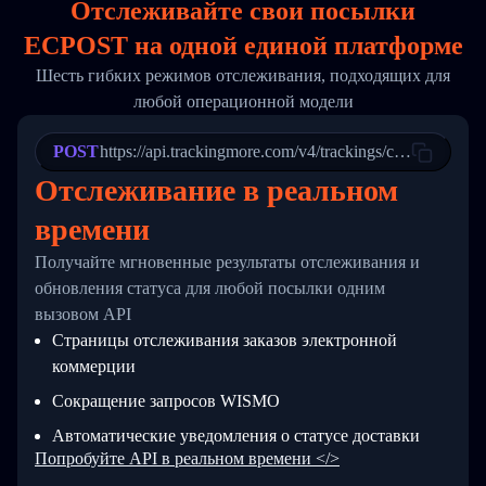
Отслеживайте свои посылки
17
        "weblink": "",
18
        "phone": null,
ECPOST на
одной
единой платформе
19
        "trackinfo": [
20
          {
Шесть гибких режимов отслеживания, подходящих для
21
            "Date": "2017-03-08 04: 22: 00",
любой операционной модели
22
            "StatusDescription": "Departed Fa
23
            "Details": "Departed Facility in 
24
          },
POST
https://api.trackingmore.com/v4/trackings/create
25
          {
Отслеживание в реальном
26
            "Date": "2017-03-06 15:28:00",
27
            "StatusDescription": "Shipment pi
времени
28
            "Details": "BEIJING-CHINA,PEOPLES
29
          }
Получайте мгновенные результаты отслеживания и
30
        ]
31
      }
обновления статуса для любой посылки одним
32
    ]
вызовом API
33
  }
Страницы отслеживания заказов электронной
34
}
коммерции
Сокращение запросов WISMO
Автоматические уведомления о статусе доставки
Попробуйте API в реальном времени </>