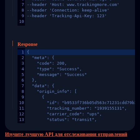
7
--header 'Host: www.trackingmore.com'
8
--header 'Connection: keep-alive'
9
--header 'Tracking-Api-Key: 123'
10
Response
1
{
2
  "meta": {
3
    "code": 200,
4
    "type": "Success",
5
    "message": "Success"
6
  },
7
  "data": {
8
    "origin_info": [
9
      {
10
        "id": "b9533f736b05d563c71231cdd79b2a
11
        "tracking_number": "1939155131",
12
        "carrier_code": "ups",
13
        "status": "transit",
14
        "original_country": "China",
15
        "destination_country": "United States
Изучите лучшую API для отслеживания отправлений
16
        "itemTimeLength": 2,