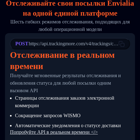
Отслеживайте свои посылки Envialia
17
        "weblink": "",
18
        "phone": null,
на
одной
единой платформе
19
        "trackinfo": [
20
          {
Шесть гибких режимов отслеживания, подходящих для
21
            "Date": "2017-03-08 04: 22: 00",
любой операционной модели
22
            "StatusDescription": "Departed Fa
23
            "Details": "Departed Facility in 
24
          },
POST
https://api.trackingmore.com/v4/trackings/create
25
          {
Отслеживание в реальном
26
            "Date": "2017-03-06 15:28:00",
27
            "StatusDescription": "Shipment pi
времени
28
            "Details": "BEIJING-CHINA,PEOPLES
29
          }
Получайте мгновенные результаты отслеживания и
30
        ]
31
      }
обновления статуса для любой посылки одним
32
    ]
вызовом API
33
  }
Страницы отслеживания заказов электронной
34
}
коммерции
Сокращение запросов WISMO
Автоматические уведомления о статусе доставки
Попробуйте API в реальном времени </>