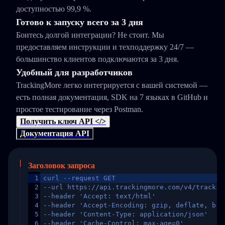
доступностью 99,9 %.
Готово к запуску всего за 3 дня
Боитесь долгой интеграции? Не стоит. Мы
предоставляем инструкции и техподдержку 24/7 —
большинство клиентов подключаются за 3 дня.
Удобный для разработчиков
TrackingMore легко интегрируется с вашей системой —
есть полная документация, SDK на 7 языках в GitHub и
простое тестирование через Postman.
Получить ключ API </>
Документация API
Заголовок запроса
1
curl --request GET
2
--url https://api.trackingmore.com/v4/trackin
3
--header 'Accept: text/html'
4
--header 'Accept-Encoding: gzip, deflate, br,
5
--header 'Content-Type: application/json'
6
--header 'Cache-Control: max-age=0'