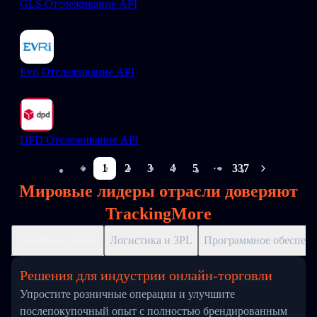
GLS Отслеживание API
Evri Отслеживание API
DPD Отслеживание API
1
2
3
4
5
337
More pages
Мировые лидеры отрасли доверяют
TrackingMore
Онлайн-розница
Логистика и 3PL
Программное обеспече
Решения для индустрии онлайн-торговли
Упростите розничные операции и улучшите
послепокупочный опыт с полностью брендированным