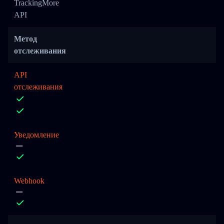
TrackingMore
API
Метод
отслеживания
API
отслеживания
Уведомление
Webhook