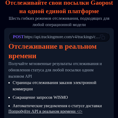
Отслеживайте свои посылки Gaopost
17
        "weblink": "",
18
        "phone": null,
на
одной
единой платформе
19
        "trackinfo": [
20
          {
Шесть гибких режимов отслеживания, подходящих для
21
            "Date": "2017-03-08 04: 22: 00",
любой операционной модели
22
            "StatusDescription": "Departed Fa
23
            "Details": "Departed Facility in 
24
          },
POST
https://api.trackingmore.com/v4/trackings/create
25
          {
Отслеживание в реальном
26
            "Date": "2017-03-06 15:28:00",
27
            "StatusDescription": "Shipment pi
времени
28
            "Details": "BEIJING-CHINA,PEOPLES
29
          }
Получайте мгновенные результаты отслеживания и
30
        ]
31
      }
обновления статуса для любой посылки одним
32
    ]
вызовом API
33
  }
Страницы отслеживания заказов электронной
34
}
коммерции
Сокращение запросов WISMO
Автоматические уведомления о статусе доставки
Попробуйте API в реальном времени </>