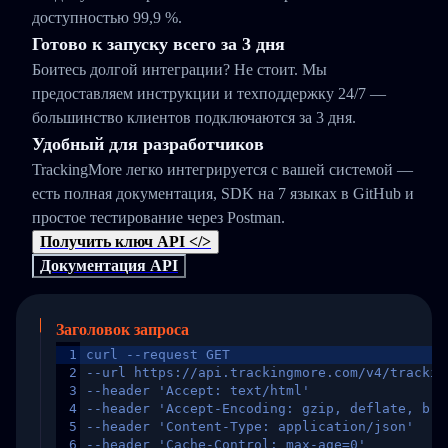
доступностью 99,9 %.
Готово к запуску всего за 3 дня
Боитесь долгой интеграции? Не стоит. Мы
предоставляем инструкции и техподдержку 24/7 —
большинство клиентов подключаются за 3 дня.
Удобный для разработчиков
TrackingMore легко интегрируется с вашей системой —
есть полная документация, SDK на 7 языках в GitHub и
простое тестирование через Postman.
Получить ключ API </>
Документация API
Заголовок запроса
1
curl --request GET
2
--url https://api.trackingmore.com/v4/trackin
3
--header 'Accept: text/html'
4
--header 'Accept-Encoding: gzip, deflate, br,
5
--header 'Content-Type: application/json'
6
--header 'Cache-Control: max-age=0'