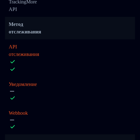
TrackingMore
API
Метод
отслеживания
API
отслеживания
Уведомление
Webhook