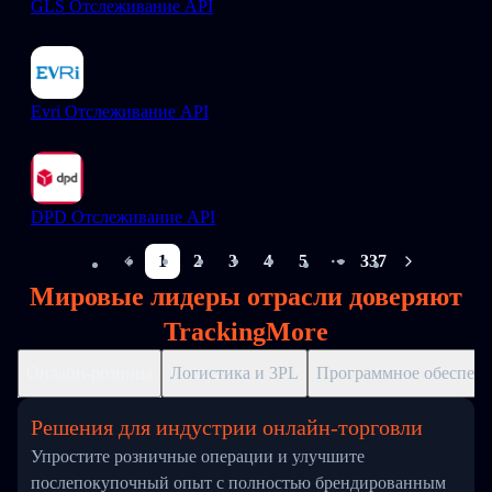
GLS Отслеживание API
Evri Отслеживание API
DPD Отслеживание API
1
2
3
4
5
337
More pages
Мировые лидеры отрасли доверяют
TrackingMore
Онлайн-розница
Логистика и 3PL
Программное обеспече
Решения для индустрии онлайн-торговли
Упростите розничные операции и улучшите
послепокупочный опыт с полностью брендированным