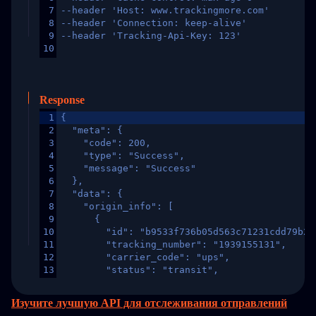
7
--header 'Host: www.trackingmore.com'
8
--header 'Connection: keep-alive'
9
--header 'Tracking-Api-Key: 123'
10
Response
1
{
2
  "meta": {
3
    "code": 200,
4
    "type": "Success",
5
    "message": "Success"
6
  },
7
  "data": {
8
    "origin_info": [
9
      {
10
        "id": "b9533f736b05d563c71231cdd79b2a
11
        "tracking_number": "1939155131",
12
        "carrier_code": "ups",
13
        "status": "transit",
14
        "original_country": "China",
15
        "destination_country": "United States
Изучите лучшую API для отслеживания отправлений
16
        "itemTimeLength": 2,