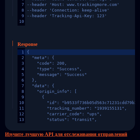
7
--header 'Host: www.trackingmore.com'
8
--header 'Connection: keep-alive'
9
--header 'Tracking-Api-Key: 123'
10
Response
1
{
2
  "meta": {
3
    "code": 200,
4
    "type": "Success",
5
    "message": "Success"
6
  },
7
  "data": {
8
    "origin_info": [
9
      {
10
        "id": "b9533f736b05d563c71231cdd79b2a
11
        "tracking_number": "1939155131",
12
        "carrier_code": "ups",
13
        "status": "transit",
14
        "original_country": "China",
15
        "destination_country": "United States
Изучите лучшую API для отслеживания отправлений
16
        "itemTimeLength": 2,