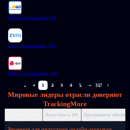
GLS Отслеживание API
Evri Отслеживание API
DPD Отслеживание API
1
2
3
4
5
337
More pages
Мировые лидеры отрасли доверяют
TrackingMore
Онлайн-розница
Логистика и 3PL
Программное обеспече
Решения для индустрии онлайн-торговли