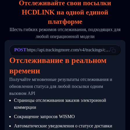
Отслеживайте свои посылки
17
        "weblink": "",
18
        "phone": null,
HCDLINK на
одной
единой
19
        "trackinfo": [
20
          {
платформе
21
            "Date": "2017-03-08 04: 22: 00",
22
            "StatusDescription": "Departed Fa
Шесть гибких режимов отслеживания, подходящих для
23
            "Details": "Departed Facility in 
любой операционной модели
24
          },
25
          {
26
            "Date": "2017-03-06 15:28:00",
POST
https://api.trackingmore.com/v4/trackings/create
27
            "StatusDescription": "Shipment pi
Отслеживание в реальном
28
            "Details": "BEIJING-CHINA,PEOPLES
29
          }
времени
30
        ]
31
      }
Получайте мгновенные результаты отслеживания и
32
    ]
33
  }
обновления статуса для любой посылки одним
34
}
вызовом API
Страницы отслеживания заказов электронной
коммерции
Сокращение запросов WISMO
Автоматические уведомления о статусе доставки