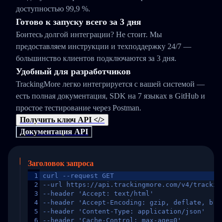
доступностью 99,9 %.
Готово к запуску всего за 3 дня
Боитесь долгой интеграции? Не стоит. Мы
предоставляем инструкции и техподдержку 24/7 —
большинство клиентов подключаются за 3 дня.
Удобный для разработчиков
TrackingMore легко интегрируется с вашей системой —
есть полная документация, SDK на 7 языках в GitHub и
простое тестирование через Postman.
Получить ключ API </>
Документация API
Заголовок запроса
1
curl --request GET
2
--url https://api.trackingmore.com/v4/trackin
3
--header 'Accept: text/html'
4
--header 'Accept-Encoding: gzip, deflate, br,
5
--header 'Content-Type: application/json'
6
--header 'Cache-Control: max-age=0'