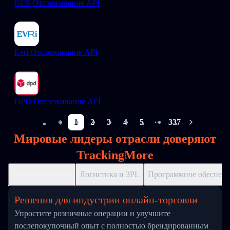
GLS Отслеживание API
Evri Отслеживание API
DPD Отслеживание API
1
2
3
4
5
337
More pages
Мировые лидеры отрасли доверяют
TrackingMore
Онлайн-розница
Логистика и 3PL
Программное обеспече
Решения для индустрии онлайн-торговли
Упростите розничные операции и улучшите
послепокупочный опыт с полностью брендированным