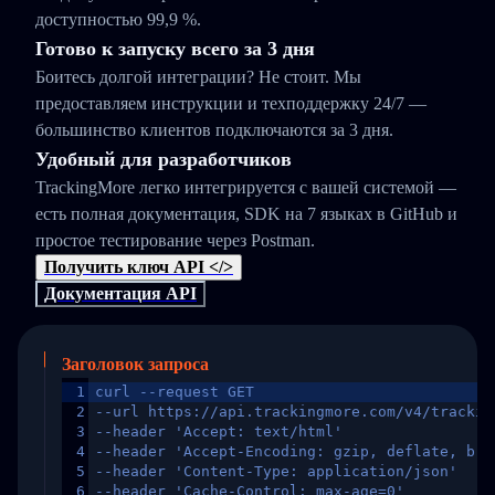
доступностью 99,9 %.
Готово к запуску всего за 3 дня
Боитесь долгой интеграции? Не стоит. Мы
предоставляем инструкции и техподдержку 24/7 —
большинство клиентов подключаются за 3 дня.
Удобный для разработчиков
TrackingMore легко интегрируется с вашей системой —
есть полная документация, SDK на 7 языках в GitHub и
простое тестирование через Postman.
Получить ключ API </>
Документация API
Заголовок запроса
1
curl --request GET
2
--url https://api.trackingmore.com/v4/trackin
3
--header 'Accept: text/html'
4
--header 'Accept-Encoding: gzip, deflate, br,
5
--header 'Content-Type: application/json'
6
--header 'Cache-Control: max-age=0'