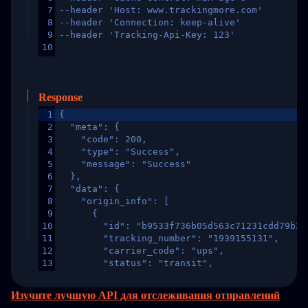
7
--header 'Host: www.trackingmore.com'
8
--header 'Connection: keep-alive'
9
--header 'Tracking-Api-Key: 123'
10
Response
1
{
2
  "meta": {
3
    "code": 200,
4
    "type": "Success",
5
    "message": "Success"
6
  },
7
  "data": {
8
    "origin_info": [
9
      {
10
        "id": "b9533f736b05d563c71231cdd79b2a
11
        "tracking_number": "1939155131",
12
        "carrier_code": "ups",
13
        "status": "transit",
14
        "original_country": "China",
15
        "destination_country": "United States
Изучите лучшую API для отслеживания отправлений
16
        "itemTimeLength": 2,