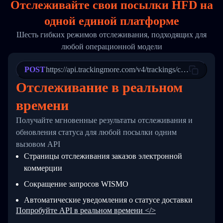
Отслеживайте свои посылки HFD на
17
        "weblink": "",
18
        "phone": null,
одной
единой платформе
19
        "trackinfo": [
20
          {
Шесть гибких режимов отслеживания, подходящих для
21
            "Date": "2017-03-08 04: 22: 00",
любой операционной модели
22
            "StatusDescription": "Departed Fa
23
            "Details": "Departed Facility in 
24
          },
POST
https://api.trackingmore.com/v4/trackings/create
25
          {
Отслеживание в реальном
26
            "Date": "2017-03-06 15:28:00",
27
            "StatusDescription": "Shipment pi
времени
28
            "Details": "BEIJING-CHINA,PEOPLES
29
          }
Получайте мгновенные результаты отслеживания и
30
        ]
31
      }
обновления статуса для любой посылки одним
32
    ]
вызовом API
33
  }
Страницы отслеживания заказов электронной
34
}
коммерции
Сокращение запросов WISMO
Автоматические уведомления о статусе доставки
Попробуйте API в реальном времени </>