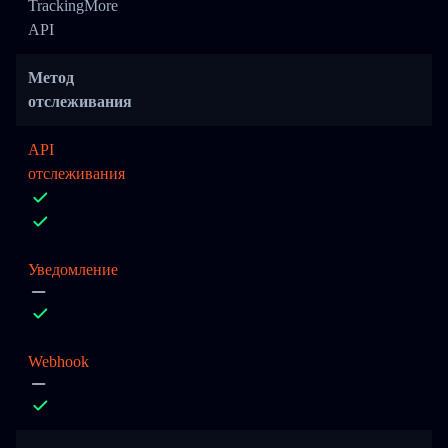
TrackingMore
API
Метод
отслеживания
API
отслеживания
Уведомление
Webhook