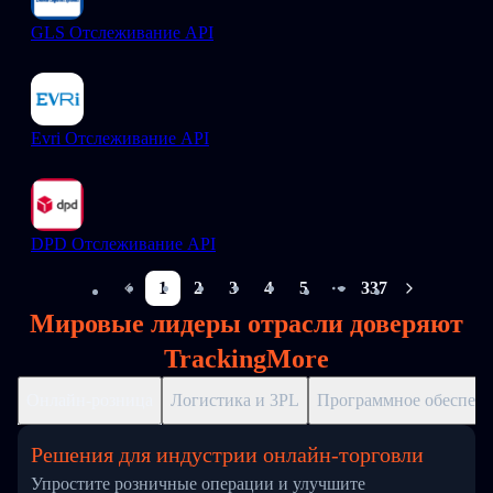
GLS Отслеживание API
Evri Отслеживание API
DPD Отслеживание API
1
2
3
4
5
337
More pages
Мировые лидеры отрасли доверяют
TrackingMore
Онлайн-розница
Логистика и 3PL
Программное обеспече
Решения для индустрии онлайн-торговли
Упростите розничные операции и улучшите