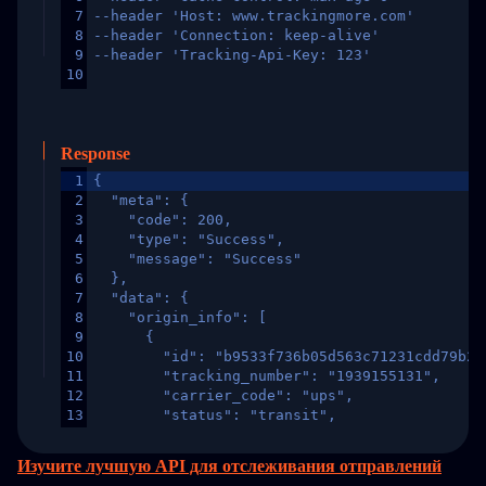
7
--header 'Host: www.trackingmore.com'
8
--header 'Connection: keep-alive'
9
--header 'Tracking-Api-Key: 123'
10
Response
1
{
2
  "meta": {
3
    "code": 200,
4
    "type": "Success",
5
    "message": "Success"
6
  },
7
  "data": {
8
    "origin_info": [
9
      {
10
        "id": "b9533f736b05d563c71231cdd79b2a
11
        "tracking_number": "1939155131",
12
        "carrier_code": "ups",
13
        "status": "transit",
14
        "original_country": "China",
15
        "destination_country": "United States
Изучите лучшую API для отслеживания отправлений
16
        "itemTimeLength": 2,