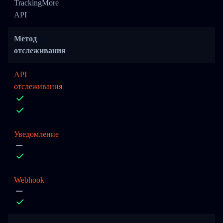
TrackingMore
API
Метод
отслеживания
API
отслеживания
Уведомление
Webhook