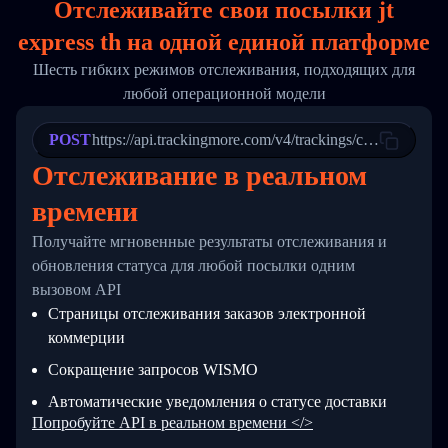
Отслеживайте свои посылки jt
17
        "weblink": "",
18
        "phone": null,
express th на
одной
единой платформе
19
        "trackinfo": [
20
          {
Шесть гибких режимов отслеживания, подходящих для
21
            "Date": "2017-03-08 04: 22: 00",
любой операционной модели
22
            "StatusDescription": "Departed Fa
23
            "Details": "Departed Facility in 
24
          },
POST
https://api.trackingmore.com/v4/trackings/create
25
          {
Отслеживание в реальном
26
            "Date": "2017-03-06 15:28:00",
27
            "StatusDescription": "Shipment pi
времени
28
            "Details": "BEIJING-CHINA,PEOPLES
29
          }
Получайте мгновенные результаты отслеживания и
30
        ]
31
      }
обновления статуса для любой посылки одним
32
    ]
вызовом API
33
  }
Страницы отслеживания заказов электронной
34
}
коммерции
Сокращение запросов WISMO
Автоматические уведомления о статусе доставки
Попробуйте API в реальном времени </>