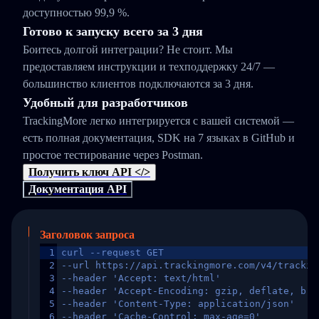
доступностью 99,9 %.
Готово к запуску всего за 3 дня
Боитесь долгой интеграции? Не стоит. Мы
предоставляем инструкции и техподдержку 24/7 —
большинство клиентов подключаются за 3 дня.
Удобный для разработчиков
TrackingMore легко интегрируется с вашей системой —
есть полная документация, SDK на 7 языках в GitHub и
простое тестирование через Postman.
Получить ключ API </>
Документация API
Заголовок запроса
1
curl --request GET
2
--url https://api.trackingmore.com/v4/trackin
3
--header 'Accept: text/html'
4
--header 'Accept-Encoding: gzip, deflate, br,
5
--header 'Content-Type: application/json'
6
--header 'Cache-Control: max-age=0'