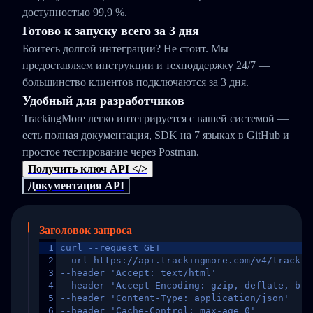
доступностью 99,9 %.
Готово к запуску всего за 3 дня
Боитесь долгой интеграции? Не стоит. Мы
предоставляем инструкции и техподдержку 24/7 —
большинство клиентов подключаются за 3 дня.
Удобный для разработчиков
TrackingMore легко интегрируется с вашей системой —
есть полная документация, SDK на 7 языках в GitHub и
простое тестирование через Postman.
Получить ключ API </>
Документация API
Заголовок запроса
1
curl --request GET
2
--url https://api.trackingmore.com/v4/trackin
3
--header 'Accept: text/html'
4
--header 'Accept-Encoding: gzip, deflate, br,
5
--header 'Content-Type: application/json'
6
--header 'Cache-Control: max-age=0'