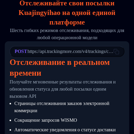
Отслеживайте свои посылки
17
        "weblink": "",
18
        "phone": null,
Kuajingyihao на
одной
единой
19
        "trackinfo": [
20
          {
платформе
21
            "Date": "2017-03-08 04: 22: 00",
22
            "StatusDescription": "Departed Fa
Шесть гибких режимов отслеживания, подходящих для
23
            "Details": "Departed Facility in 
любой операционной модели
24
          },
25
          {
26
            "Date": "2017-03-06 15:28:00",
POST
https://api.trackingmore.com/v4/trackings/create
27
            "StatusDescription": "Shipment pi
Отслеживание в реальном
28
            "Details": "BEIJING-CHINA,PEOPLES
29
          }
времени
30
        ]
31
      }
Получайте мгновенные результаты отслеживания и
32
    ]
33
  }
обновления статуса для любой посылки одним
34
}
вызовом API
Страницы отслеживания заказов электронной
коммерции
Сокращение запросов WISMO
Автоматические уведомления о статусе доставки