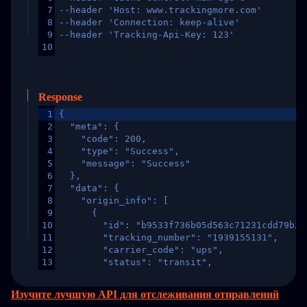
7
--header 'Host: www.trackingmore.com'
8
--header 'Connection: keep-alive'
9
--header 'Tracking-Api-Key: 123'
10
Response
1
{
2
  "meta": {
3
    "code": 200,
4
    "type": "Success",
5
    "message": "Success"
6
  },
7
  "data": {
8
    "origin_info": [
9
      {
10
        "id": "b9533f736b05d563c71231cdd79b2a
11
        "tracking_number": "1939155131",
12
        "carrier_code": "ups",
13
        "status": "transit",
14
        "original_country": "China",
15
        "destination_country": "United States
Изучите лучшую API для отслеживания отправлений
16
        "itemTimeLength": 2,