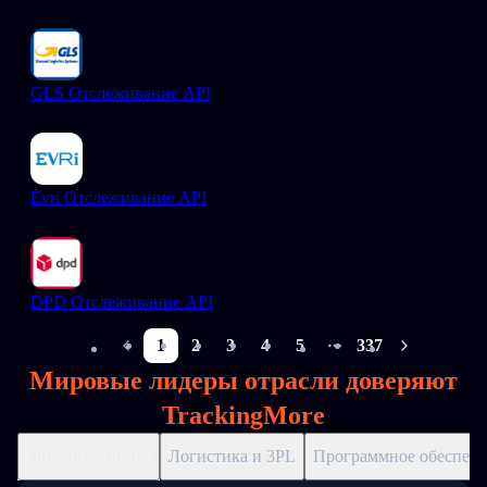
GLS Отслеживание API
Evri Отслеживание API
DPD Отслеживание API
1
2
3
4
5
337
More pages
Мировые лидеры отрасли доверяют
TrackingMore
Онлайн-розница
Логистика и 3PL
Программное обеспече