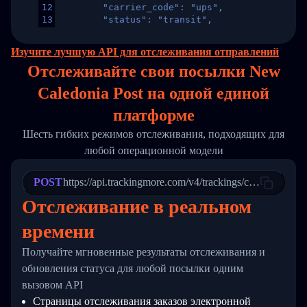
12
        "carrier_code": "ups",
13
        "status": "transit",
14
        "original_country": "China",
15
        "destination_country": "United States
Изучите лучшую API для отслеживания отправлений
16
        "itemTimeLength": 2,
Отслеживайте свои посылки New
17
        "weblink": "",
18
        "phone": null,
Caledonia Post на
одной
единой
19
        "trackinfo": [
20
          {
платформе
21
            "Date": "2017-03-08 04: 22: 00",
22
            "StatusDescription": "Departed Fa
Шесть гибких режимов отслеживания, подходящих для
23
            "Details": "Departed Facility in 
любой операционной модели
24
          },
25
          {
26
            "Date": "2017-03-06 15:28:00",
POST
https://api.trackingmore.com/v4/trackings/create
27
            "StatusDescription": "Shipment pi
Отслеживание в реальном
28
            "Details": "BEIJING-CHINA,PEOPLES
29
          }
времени
30
        ]
31
      }
Получайте мгновенные результаты отслеживания и
32
    ]
33
  }
обновления статуса для любой посылки одним
34
}
вызовом API
Страницы отслеживания заказов электронной