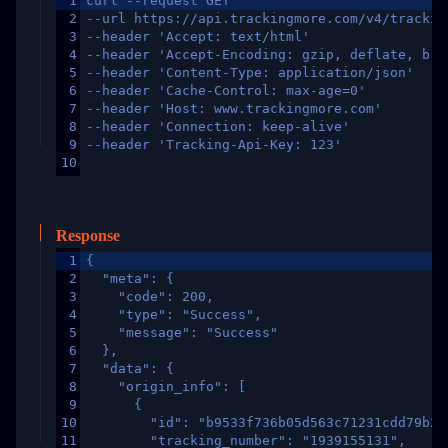
1
curl --request GET
2
--url https://api.trackingmore.com/v4/trackin
3
--header 'Accept: text/html'
4
--header 'Accept-Encoding: gzip, deflate, br,
5
--header 'Content-Type: application/json'
6
--header 'Cache-Control: max-age=0'
7
--header 'Host: www.trackingmore.com'
8
--header 'Connection: keep-alive'
9
--header 'Tracking-Api-Key: 123'
10
Response
1
{
2
  "meta": {
3
    "code": 200,
4
    "type": "Success",
5
    "message": "Success"
6
  },
7
  "data": {
8
    "origin_info": [
9
      {
10
        "id": "b9533f736b05d563c71231cdd79b2a
11
        "tracking_number": "1939155131",