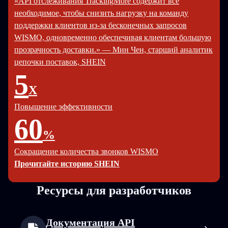
«API отслеживания TrackingMore содержит всё
необходимое, чтобы снизить нагрузку на команду
поддержки клиентов из-за бесконечных запросов
WISMO, одновременно обеспечивая клиентам большую
прозрачность доставки.» — Мин Чен, старший аналитик
цепочки поставок, SHEIN
5
X
Повышение эффективности
60
%
Сокращение количества звонков WISMO
Прочитайте историю SHEIN
Ресурсы для разработчиков
Документация API