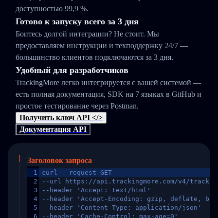
доступностью 99,9 %.
Готово к запуску всего за 3 дня
Боитесь долгой интеграции? Не стоит. Мы
предоставляем инструкции и техподдержку 24/7 —
большинство клиентов подключаются за 3 дня.
Удобный для разработчиков
TrackingMore легко интегрируется с вашей системой —
есть полная документация, SDK на 7 языках в GitHub и
простое тестирование через Postman.
Получить ключ API </>
Документация API
Заголовок запроса
1
curl --request GET
2
--url https://api.trackingmore.com/v4/trackin
3
--header 'Accept: text/html'
4
--header 'Accept-Encoding: gzip, deflate, br,
5
--header 'Content-Type: application/json'
6
--header 'Cache-Control: max-age=0'