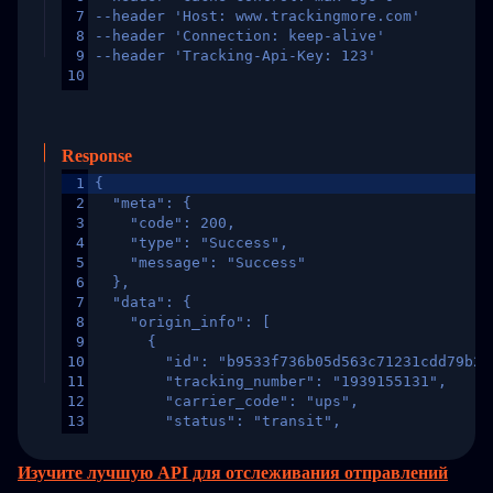
7
--header 'Host: www.trackingmore.com'
8
--header 'Connection: keep-alive'
9
--header 'Tracking-Api-Key: 123'
10
Response
1
{
2
  "meta": {
3
    "code": 200,
4
    "type": "Success",
5
    "message": "Success"
6
  },
7
  "data": {
8
    "origin_info": [
9
      {
10
        "id": "b9533f736b05d563c71231cdd79b2a
11
        "tracking_number": "1939155131",
12
        "carrier_code": "ups",
13
        "status": "transit",
14
        "original_country": "China",
15
        "destination_country": "United States
Изучите лучшую API для отслеживания отправлений
16
        "itemTimeLength": 2,