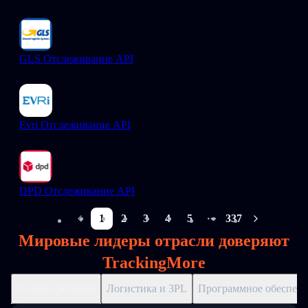
GLS Отслеживание API
Evri Отслеживание API
DPD Отслеживание API
1
2
3
4
5
337
More pages
Мировые лидеры отрасли доверяют
TrackingMore
Онлайн-розница
Логистика и 3PL
Программное обеспече