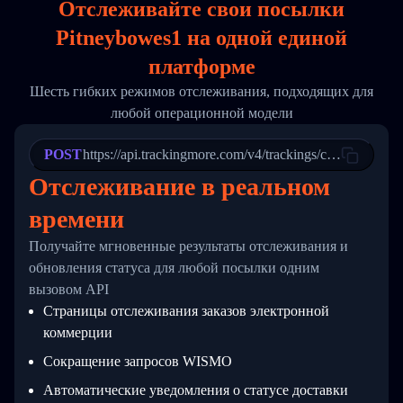
Отслеживайте свои посылки
17
        "weblink": "",
18
        "phone": null,
Pitneybowes1 на
одной
единой
19
        "trackinfo": [
20
          {
платформе
21
            "Date": "2017-03-08 04: 22: 00",
22
            "StatusDescription": "Departed Fa
Шесть гибких режимов отслеживания, подходящих для
23
            "Details": "Departed Facility in 
любой операционной модели
24
          },
25
          {
26
            "Date": "2017-03-06 15:28:00",
POST
https://api.trackingmore.com/v4/trackings/create
27
            "StatusDescription": "Shipment pi
Отслеживание в реальном
28
            "Details": "BEIJING-CHINA,PEOPLES
29
          }
времени
30
        ]
31
      }
Получайте мгновенные результаты отслеживания и
32
    ]
33
  }
обновления статуса для любой посылки одним
34
}
вызовом API
Страницы отслеживания заказов электронной
коммерции
Сокращение запросов WISMO
Автоматические уведомления о статусе доставки