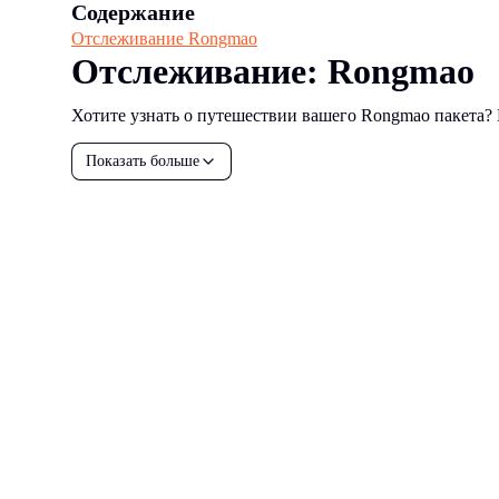
Содержание
Отслеживание Rongmao
Отслеживание: Rongmao
Хотите узнать о путешествии вашего Rongmao пакета? 
Показать больше
all your
parcels
1,600+
Забронировать демо