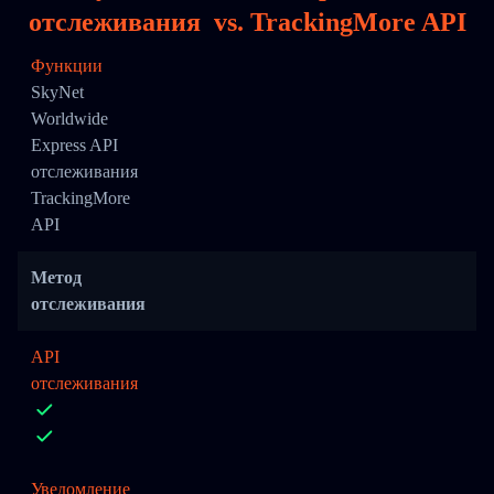
отслеживания
vs.
TrackingMore API
Функции
SkyNet
Worldwide
Express API
отслеживания
TrackingMore
API
Метод
отслеживания
API
отслеживания
Уведомление