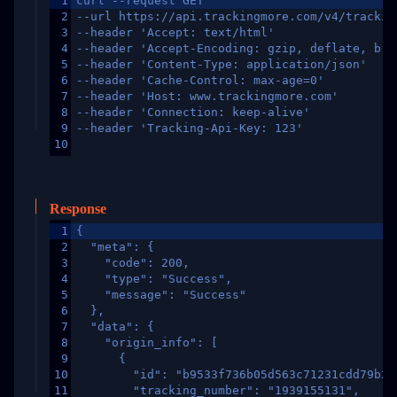
1
curl --request GET
2
--url https://api.trackingmore.com/v4/trackin
3
--header 'Accept: text/html'
4
--header 'Accept-Encoding: gzip, deflate, br,
5
--header 'Content-Type: application/json'
6
--header 'Cache-Control: max-age=0'
7
--header 'Host: www.trackingmore.com'
8
--header 'Connection: keep-alive'
9
--header 'Tracking-Api-Key: 123'
10
Response
1
{
2
  "meta": {
3
    "code": 200,
4
    "type": "Success",
5
    "message": "Success"
6
  },
7
  "data": {
8
    "origin_info": [
9
      {
10
        "id": "b9533f736b05d563c71231cdd79b2a
11
        "tracking_number": "1939155131",