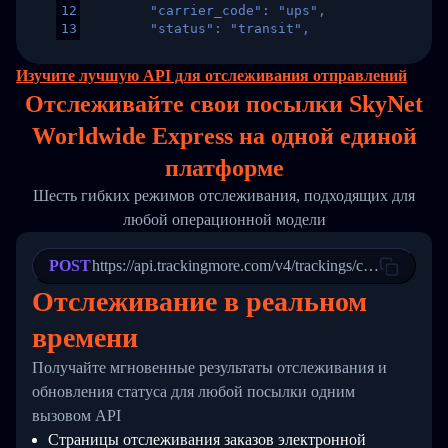
12
        "carrier_code": "ups",
13
        "status": "transit",
14
        "original_country": "China",
15
        "destination_country": "United States
Изучите лучшую API для отслеживания отправлений
16
        "itemTimeLength": 2,
Отслеживайте свои посылки SkyNet
17
        "weblink": "",
18
        "phone": null,
Worldwide Express на
одной
единой
19
        "trackinfo": [
20
          {
платформе
21
            "Date": "2017-03-08 04: 22: 00",
22
            "StatusDescription": "Departed Fa
Шесть гибких режимов отслеживания, подходящих для
23
            "Details": "Departed Facility in 
любой операционной модели
24
          },
25
          {
26
            "Date": "2017-03-06 15:28:00",
POST
https://api.trackingmore.com/v4/trackings/create
27
            "StatusDescription": "Shipment pi
Отслеживание в реальном
28
            "Details": "BEIJING-CHINA,PEOPLES
29
          }
времени
30
        ]
31
      }
Получайте мгновенные результаты отслеживания и
32
    ]
33
  }
обновления статуса для любой посылки одним
34
}
вызовом API
Страницы отслеживания заказов электронной