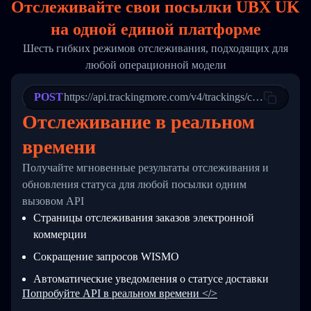
Отслеживайте свои посылки UBX UK
17
        "weblink": "",
18
        "phone": null,
на
одной
единой платформе
19
        "trackinfo": [
20
          {
Шесть гибких режимов отслеживания, подходящих для
21
            "Date": "2017-03-08 04: 22: 00",
любой операционной модели
22
            "StatusDescription": "Departed Fa
23
            "Details": "Departed Facility in 
24
          },
POST
https://api.trackingmore.com/v4/trackings/create
25
          {
Отслеживание в реальном
26
            "Date": "2017-03-06 15:28:00",
27
            "StatusDescription": "Shipment pi
времени
28
            "Details": "BEIJING-CHINA,PEOPLES
29
          }
Получайте мгновенные результаты отслеживания и
30
        ]
31
      }
обновления статуса для любой посылки одним
32
    ]
вызовом API
33
  }
Страницы отслеживания заказов электронной
34
}
коммерции
Сокращение запросов WISMO
Автоматические уведомления о статусе доставки
Попробуйте API в реальном времени </>