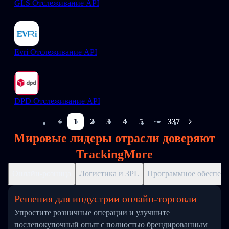
GLS Отслеживание API
Evri Отслеживание API
DPD Отслеживание API
1
2
3
4
5
337
More pages
Мировые лидеры отрасли доверяют
TrackingMore
Онлайн-розница
Логистика и 3PL
Программное обеспече
Решения для индустрии онлайн-торговли
Упростите розничные операции и улучшите
послепокупочный опыт с полностью брендированным