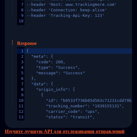
7
--header 'Host: www.trackingmore.com'
8
--header 'Connection: keep-alive'
9
--header 'Tracking-Api-Key: 123'
10
Response
1
{
2
  "meta": {
3
    "code": 200,
4
    "type": "Success",
5
    "message": "Success"
6
  },
7
  "data": {
8
    "origin_info": [
9
      {
10
        "id": "b9533f736b05d563c71231cdd79b2a
11
        "tracking_number": "1939155131",
12
        "carrier_code": "ups",
13
        "status": "transit",
14
        "original_country": "China",
15
        "destination_country": "United States
Изучите лучшую API для отслеживания отправлений
16
        "itemTimeLength": 2,