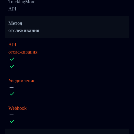
TrackingMore
API
Метод
отслеживания
API
отслеживания
Уведомление
Webhook