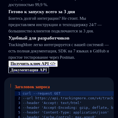
доступностью 99,9 %.
Готово к запуску всего за 3 дня
Боитесь долгой интеграции? Не стоит. Мы
предоставляем инструкции и техподдержку 24/7 —
большинство клиентов подключаются за 3 дня.
Удобный для разработчиков
TrackingMore легко интегрируется с вашей системой —
есть полная документация, SDK на 7 языках в GitHub и
простое тестирование через Postman.
Получить ключ API </>
Документация API
Заголовок запроса
1
curl --request GET
2
--url https://api.trackingmore.com/v4/trackin
3
--header 'Accept: text/html'
4
--header 'Accept-Encoding: gzip, deflate, br,
5
--header 'Content-Type: application/json'
6
--header 'Cache-Control: max-age=0'