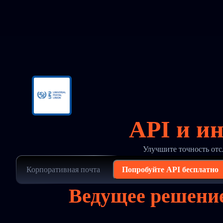
API и и
Улучшите точность отс
Попробуйте API бесплатно
Ведущее решение