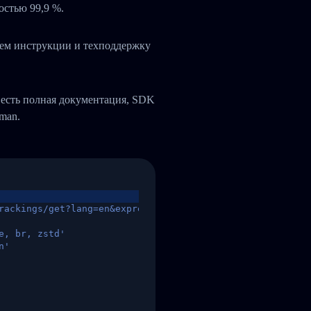
остью 99,9 %.
яем инструкции и техподдержку
 есть полная документация, SDK
tman.
rackings/get?lang=en&express=ups&tracknumber=1939155131
e, br, zstd'
n'