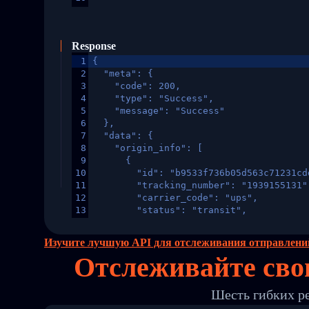
Response
1
{
2
  "meta": {
3
    "code": 200,
4
    "type": "Success",
5
    "message": "Success"
6
  },
7
  "data": {
8
    "origin_info": [
9
      {
10
        "id": "b9533f736b05d563c71231cd
11
        "tracking_number": "1939155131"
12
        "carrier_code": "ups",
13
        "status": "transit",
14
        "original_country": "China",
15
        "destination_country": "United 
Изучите лучшую API для отслеживания отправлени
16
        "itemTimeLength": 2,
Отслеживайте сво
17
        "weblink": "",
18
        "phone": null,
19
        "trackinfo": [
Шесть гибких р
20
          {