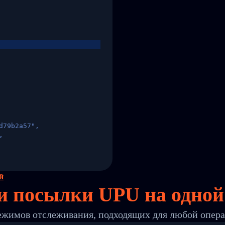
d79b2a57",
,
States",
й
и посылки UPU на
одной
ежимов отслеживания, подходящих для любой опер