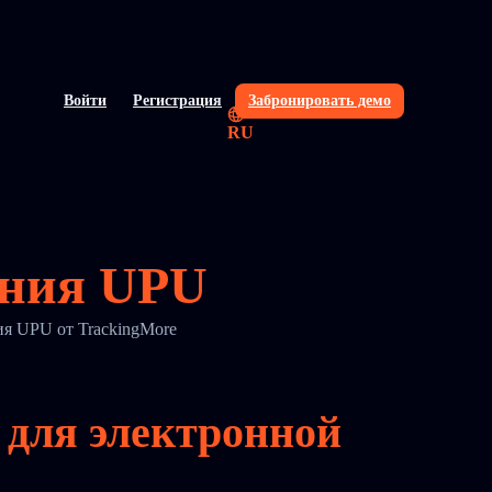
Войти
Регистрация
Забронировать демо
RU
ания UPU
ия UPU от TrackingMore
 для электронной