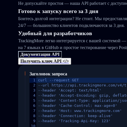
Не допускайте простоя — наша API работает с доступн
Готово к запуску всего за 3 дня
Боитесь долгой интеграции? Не стоит. Мы предоставл
24/7 — большинство клиентов подключаются за 3 дня.
Удобный для разработчиков
TrackingMore легко интегрируется с вашей системой —
на 7 языках в GitHub и простое тестирование через Pos
Документация API
Получить ключ API </>
Заголовок запроса
1
curl --request GET
2
--url https://api.trackingmore.com/v4/t
3
--header 'Accept: text/html'
4
--header 'Accept-Encoding: gzip, deflat
5
--header 'Content-Type: application/jso
6
--header 'Cache-Control: max-age=0'
7
--header 'Host: www.trackingmore.com'
8
--header 'Connection: keep-alive'
9
--header 'Tracking-Api-Key: 123'
10