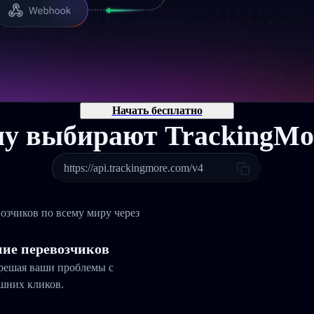
Начать бесплатно
у выбирают TrackingMo
https://api.trackingmore.com/v4
озчиков по всему миру через
ние перевозчиков
 решая ваши проблемы с
ишних кликов.