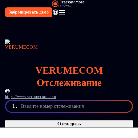
Забронировать демо
RU
VERUMECOM
Отслеживание
https://www.verumecom.com
1.
Введите номер отслеживания
Отследить