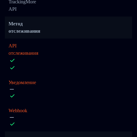
TrackingMore
API
Метод
отслеживания
API
отслеживания
Уведомление
Webhook