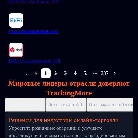
GLS Отслеживание API
Evri Отслеживание API
DPD Отслеживание API
1
2
3
4
5
337
More pages
Мировые лидеры отрасли доверяют
TrackingMore
Онлайн-розница
Логистика и 3PL
Программное обеспече
Решения для индустрии онлайн-торговли
Упростите розничные операции и улучшите
послепокупочный опыт с полностью брендированным