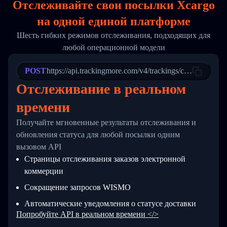
Отслеживайте свои посылки Xcargo
17
        "weblink": "",
18
        "phone": null,
на
одной
единой платформе
19
        "trackinfo": [
20
          {
Шесть гибких режимов отслеживания, подходящих для
21
            "Date": "2017-03-08 04: 22: 00",
любой операционной модели
22
            "StatusDescription": "Departed Fa
23
            "Details": "Departed Facility in 
24
          },
POST
https://api.trackingmore.com/v4/trackings/create
25
          {
Отслеживание в реальном
26
            "Date": "2017-03-06 15:28:00",
27
            "StatusDescription": "Shipment pi
времени
28
            "Details": "BEIJING-CHINA,PEOPLES
29
          }
Получайте мгновенные результаты отслеживания и
30
        ]
31
      }
обновления статуса для любой посылки одним
32
    ]
вызовом API
33
  }
Страницы отслеживания заказов электронной
34
}
коммерции
Сокращение запросов WISMO
Автоматические уведомления о статусе доставки
Попробуйте API в реальном времени </>