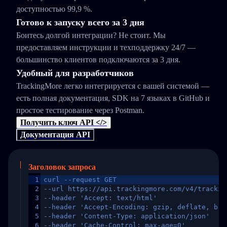
доступностью 99,9 %.
Готово к запуску всего за 3 дня
Боитесь долгой интеграции? Не стоит. Мы
предоставляем инструкции и техподдержку 24/7 —
большинство клиентов подключаются за 3 дня.
Удобный для разработчиков
TrackingMore легко интегрируется с вашей системой —
есть полная документация, SDK на 7 языках в GitHub и
простое тестирование через Postman.
Получить ключ API </>
Документация API
Заголовок запроса
1
curl --request GET
2
--url https://api.trackingmore.com/v4/trackin
3
--header 'Accept: text/html'
4
--header 'Accept-Encoding: gzip, deflate, br,
5
--header 'Content-Type: application/json'
6
--header 'Cache-Control: max-age=0'