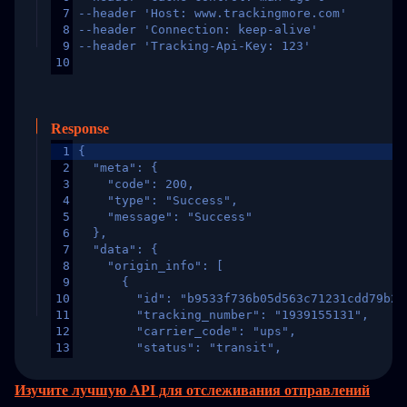
7
--header 'Host: www.trackingmore.com'
8
--header 'Connection: keep-alive'
9
--header 'Tracking-Api-Key: 123'
10
Response
1
{
2
  "meta": {
3
    "code": 200,
4
    "type": "Success",
5
    "message": "Success"
6
  },
7
  "data": {
8
    "origin_info": [
9
      {
10
        "id": "b9533f736b05d563c71231cdd79b2a
11
        "tracking_number": "1939155131",
12
        "carrier_code": "ups",
13
        "status": "transit",
14
        "original_country": "China",
15
        "destination_country": "United States
Изучите лучшую API для отслеживания отправлений
16
        "itemTimeLength": 2,