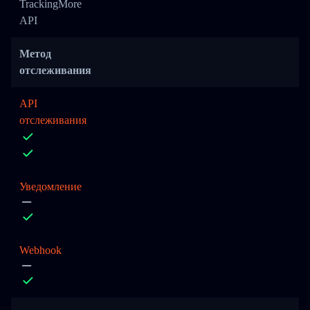
TrackingMore
API
Метод
отслеживания
API
отслеживания
Уведомление
Webhook