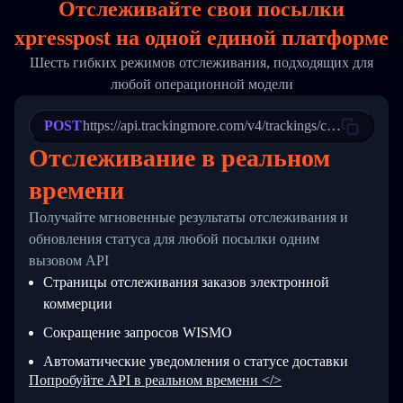
Отслеживайте свои посылки
17
        "weblink": "",
18
        "phone": null,
xpresspost на
одной
единой платформе
19
        "trackinfo": [
20
          {
Шесть гибких режимов отслеживания, подходящих для
21
            "Date": "2017-03-08 04: 22: 00",
любой операционной модели
22
            "StatusDescription": "Departed Fa
23
            "Details": "Departed Facility in 
24
          },
POST
https://api.trackingmore.com/v4/trackings/create
25
          {
Отслеживание в реальном
26
            "Date": "2017-03-06 15:28:00",
27
            "StatusDescription": "Shipment pi
времени
28
            "Details": "BEIJING-CHINA,PEOPLES
29
          }
Получайте мгновенные результаты отслеживания и
30
        ]
31
      }
обновления статуса для любой посылки одним
32
    ]
вызовом API
33
  }
Страницы отслеживания заказов электронной
34
}
коммерции
Сокращение запросов WISMO
Автоматические уведомления о статусе доставки
Попробуйте API в реальном времени </>