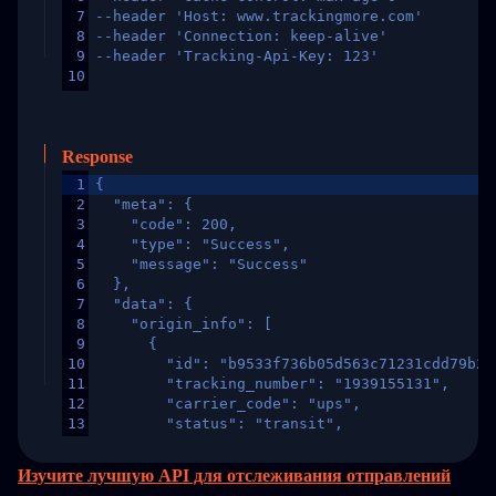
7
--header 'Host: www.trackingmore.com'
8
--header 'Connection: keep-alive'
9
--header 'Tracking-Api-Key: 123'
10
Response
1
{
2
  "meta": {
3
    "code": 200,
4
    "type": "Success",
5
    "message": "Success"
6
  },
7
  "data": {
8
    "origin_info": [
9
      {
10
        "id": "b9533f736b05d563c71231cdd79b2a
11
        "tracking_number": "1939155131",
12
        "carrier_code": "ups",
13
        "status": "transit",
14
        "original_country": "China",
15
        "destination_country": "United States
Изучите лучшую API для отслеживания отправлений
16
        "itemTimeLength": 2,