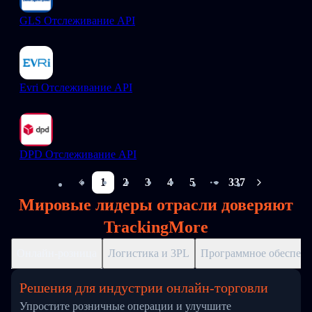
GLS Отслеживание API
Evri Отслеживание API
DPD Отслеживание API
1
2
3
4
5
337
More pages
Мировые лидеры отрасли доверяют
TrackingMore
Онлайн-розница
Логистика и 3PL
Программное обеспече
Решения для индустрии онлайн-торговли
Упростите розничные операции и улучшите