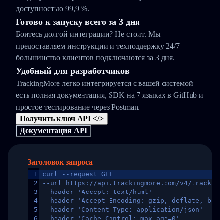
доступностью 99,9 %.
Готово к запуску всего за 3 дня
Боитесь долгой интеграции? Не стоит. Мы
предоставляем инструкции и техподдержку 24/7 —
большинство клиентов подключаются за 3 дня.
Удобный для разработчиков
TrackingMore легко интегрируется с вашей системой —
есть полная документация, SDK на 7 языках в GitHub и
простое тестирование через Postman.
Получить ключ API </>
Документация API
Заголовок запроса
1
curl --request GET
2
--url https://api.trackingmore.com/v4/trackin
3
--header 'Accept: text/html'
4
--header 'Accept-Encoding: gzip, deflate, br,
5
--header 'Content-Type: application/json'
6
--header 'Cache-Control: max-age=0'