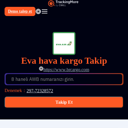
Demo talep et
TR
Eva hava kargo Takip
https://www.brcargo.com
8 haneli AWB numaranızı girin.
Denemek
：
297-72328572
Takip Et