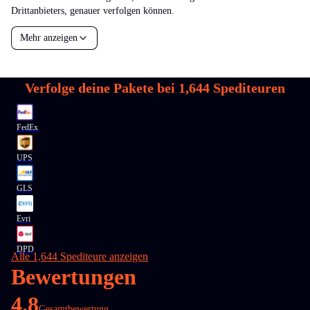
Drittanbieters, genauer verfolgen können.
Mehr anzeigen
Verfolge deine Pakete bei
1,644
Spediteuren
FedEx
UPS
GLS
Evri
DPD
Alle 1,644 Spediteure anzeigen
Bewertungen
4.8
Gesamtbewertung