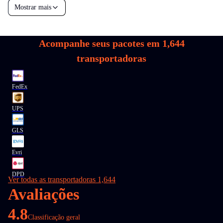
Mostrar mais
Acompanhe seus pacotes em
1,644
transportadoras
FedEx
UPS
GLS
Evri
DPD
Ver todas as transportadoras 1,644
Avaliações
4.8
Classificação geral