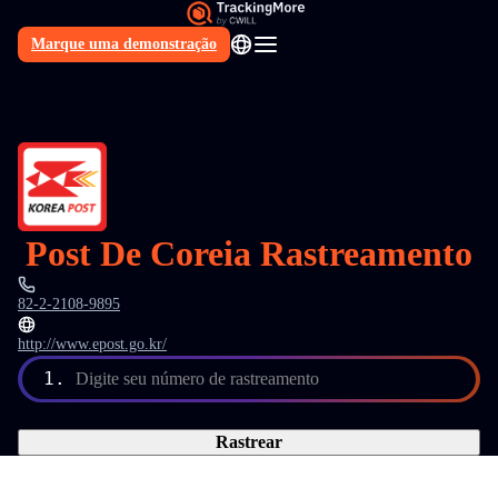
Marque uma demonstração
PT
Post De Coreia Rastreamento
82-2-2108-9895
http://www.epost.go.kr/
1.
Digite seu número de rastreamento
Rastrear