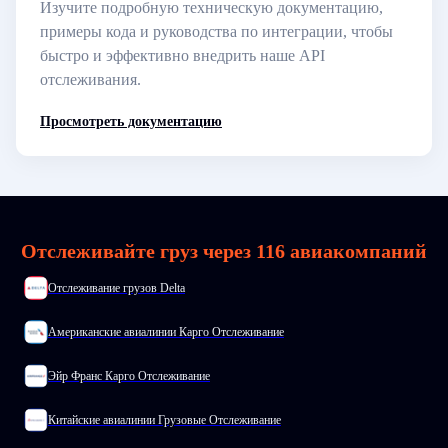
Изучите подробную техническую документацию,
примеры кода и руководства по интеграции, чтобы
быстро и эффективно внедрить наше API
отслеживания.
Просмотреть документацию
Отслеживайте груз через 116 авиакомпаний
Отслеживание грузов Delta
Американские авиалинии Карго Отслеживание
Эйр Франс Карго Отслеживание
Китайские авиалинии Грузовые Отслеживание