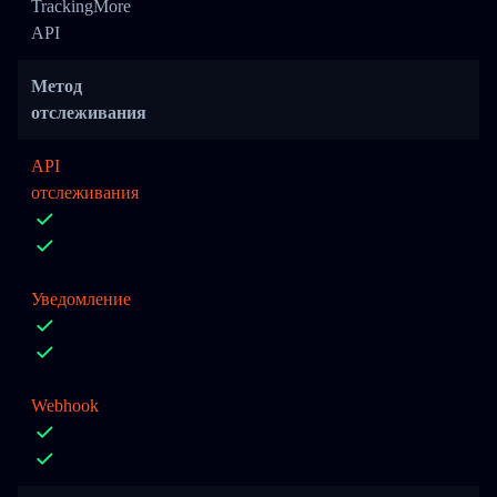
TrackingMore
API
Метод
отслеживания
API
отслеживания
Уведомление
Webhook