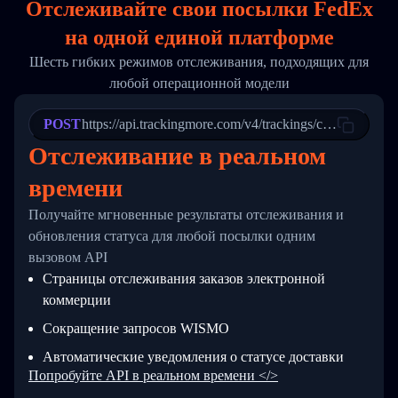
Отслеживайте свои посылки FedEx
17
        "weblink": "",
18
        "phone": null,
на
одной
единой платформе
19
        "trackinfo": [
20
          {
Шесть гибких режимов отслеживания, подходящих для
21
            "Date": "2017-03-08 04: 22: 00",
любой операционной модели
22
            "StatusDescription": "Departed Fa
23
            "Details": "Departed Facility in 
24
          },
POST
https://api.trackingmore.com/v4/trackings/create
25
          {
Отслеживание в реальном
26
            "Date": "2017-03-06 15:28:00",
27
            "StatusDescription": "Shipment pi
времени
28
            "Details": "BEIJING-CHINA,PEOPLES
29
          }
Получайте мгновенные результаты отслеживания и
30
        ]
31
      }
обновления статуса для любой посылки одним
32
    ]
вызовом API
33
  }
Страницы отслеживания заказов электронной
34
}
коммерции
Сокращение запросов WISMO
Автоматические уведомления о статусе доставки
Попробуйте API в реальном времени </>