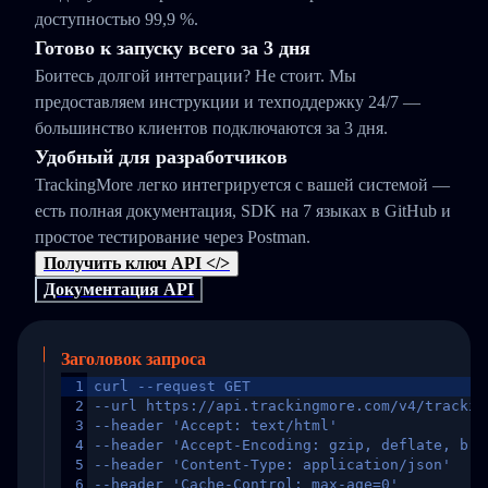
доступностью 99,9 %.
Готово к запуску всего за 3 дня
Боитесь долгой интеграции? Не стоит. Мы
предоставляем инструкции и техподдержку 24/7 —
большинство клиентов подключаются за 3 дня.
Удобный для разработчиков
TrackingMore легко интегрируется с вашей системой —
есть полная документация, SDK на 7 языках в GitHub и
простое тестирование через Postman.
Получить ключ API </>
Документация API
Заголовок запроса
1
curl --request GET
2
--url https://api.trackingmore.com/v4/trackin
3
--header 'Accept: text/html'
4
--header 'Accept-Encoding: gzip, deflate, br,
5
--header 'Content-Type: application/json'
6
--header 'Cache-Control: max-age=0'