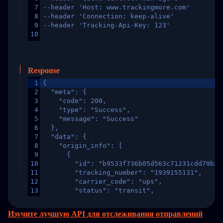
7
--header 'Host: www.trackingmore.com'
8
--header 'Connection: keep-alive'
9
--header 'Tracking-Api-Key: 123'
10
Response
1
{
2
  "meta": {
3
    "code": 200,
4
    "type": "Success",
5
    "message": "Success"
6
  },
7
  "data": {
8
    "origin_info": [
9
      {
10
        "id": "b9533f736b05d563c71231cdd79b2a
11
        "tracking_number": "1939155131",
12
        "carrier_code": "ups",
13
        "status": "transit",
14
        "original_country": "China",
15
        "destination_country": "United States
Изучите лучшую API для отслеживания отправлений
16
        "itemTimeLength": 2,