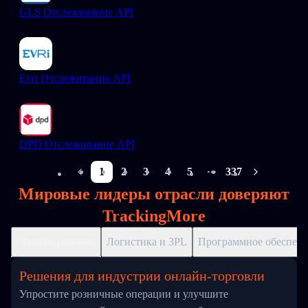
GLS Отслеживание API
Evri Отслеживание API
DPD Отслеживание API
1
2
3
4
5
337
More pages
Мировые лидеры отрасли доверяют
TrackingMore
Онлайн-розница
Логистика и 3PL
Программное обеспече
Решения для индустрии онлайн-торговли
Упростите розничные операции и улучшите