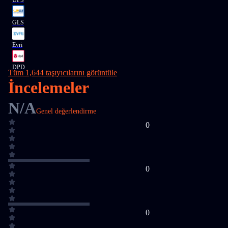
UPS
GLS
Evri
DPD
Tüm 1,644 taşıyıcılarını görüntüle
İncelemeler
N/A
Genel değerlendirme
0
0
0