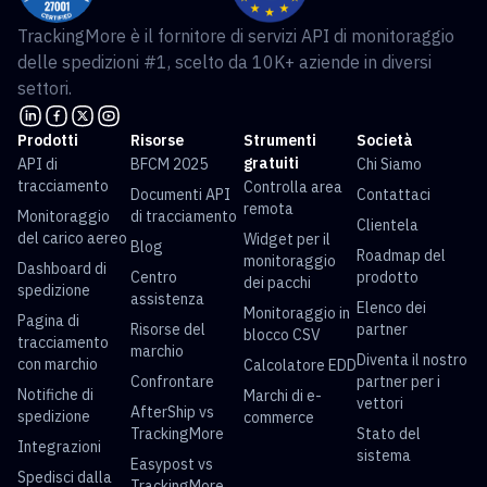
TrackingMore è il fornitore di servizi API di monitoraggio
delle spedizioni #1, scelto da 10K+ aziende in diversi
settori.
Prodotti
Risorse
Strumenti
Società
gratuiti
API di
BFCM 2025
Chi Siamo
tracciamento
Controlla area
Documenti API
Contattaci
remota
Monitoraggio
di tracciamento
Clientela
del carico aereo
Widget per il
Blog
Roadmap del
monitoraggio
Dashboard di
Centro
prodotto
dei pacchi
spedizione
assistenza
Elenco dei
Monitoraggio in
Pagina di
Risorse del
partner
blocco CSV
tracciamento
marchio
Diventa il nostro
con marchio
Calcolatore EDD
Confrontare
partner per i
Notifiche di
Marchi di e-
vettori
AfterShip vs
spedizione
commerce
TrackingMore
Stato del
Integrazioni
sistema
Easypost vs
Spedisci dalla
TrackingMore