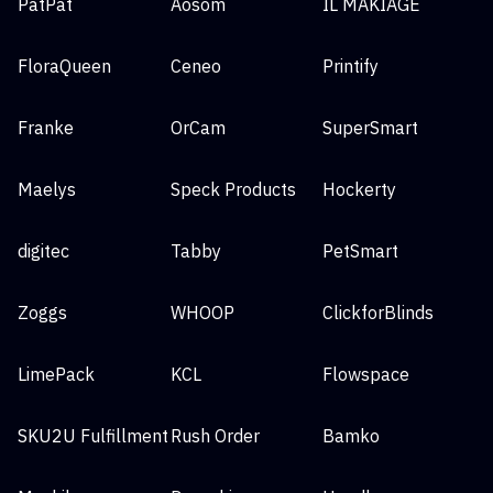
PatPat
Aosom
IL MAKIAGE
FloraQueen
Ceneo
Printify
Franke
OrCam
SuperSmart
Maelys
Speck Products
Hockerty
digitec
Tabby
PetSmart
Zoggs
WHOOP
ClickforBlinds
LimePack
KCL
Flowspace
SKU2U Fulfillment
Rush Order
Bamko