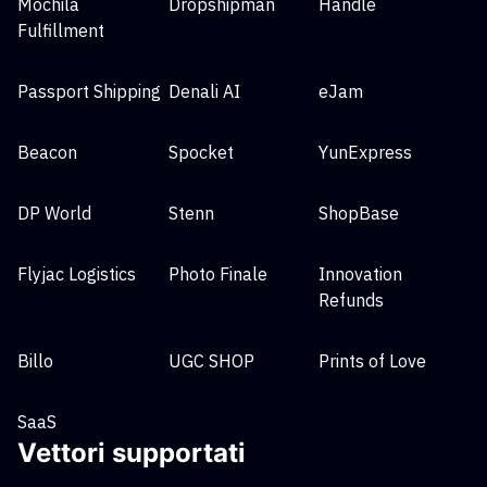
Mochila
Dropshipman
Handle
Fulfillment
Passport Shipping
Denali AI
eJam
Beacon
Spocket
YunExpress
DP World
Stenn
ShopBase
Flyjac Logistics
Photo Finale
Innovation
Refunds
Billo
UGC SHOP
Prints of Love
SaaS
Vettori supportati