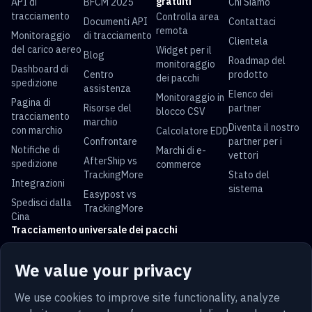
gratuiti
API di
BFCM 2025
Chi Siamo
tracciamento
Controlla area
Documenti API
Contattaci
remota
Monitoraggio
di tracciamento
Clientela
del carico aereo
Widget per il
Blog
Roadmap del
monitoraggio
Dashboard di
Centro
prodotto
dei pacchi
spedizione
assistenza
Elenco dei
Monitoraggio in
Pagina di
Risorse del
partner
blocco CSV
tracciamento
marchio
Diventa il nostro
con marchio
Calcolatore EDD
Confrontare
partner per i
Notifiche di
Marchi di e-
vettori
AfterShip vs
spedizione
commerce
TrackingMore
Stato del
Integrazioni
sistema
Easypost vs
Spedisci dalla
TrackingMore
Cina
Tracciamento universale dei pacchi
Tracciamento
Tracciamento
Tracciamento
Tracciamento
We value your privacy
USPS
UPS
FedEx
DHL
Tracciamento
Tracciamento
Tracciamento
Tracciamento
We use cookies to improve site functionality, analyze
China Post
Royal Mail
Yun Express
Australia Post