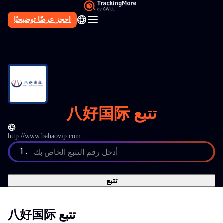
احجز عرضًا توضيحيًا
AR
八好国际 تتبع
http://www.bahaovip.com
أدخل رقم التتبع الخاص بك
1.
تتبع
八好国际 تتبع