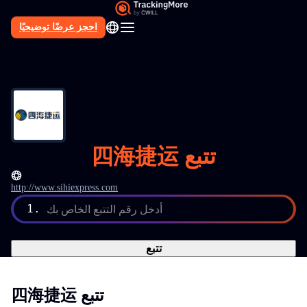
احجز عرضًا توضيحيًا
AR
四海捷运 تتبع
http://www.sihiexpress.com
أدخل رقم التتبع الخاص بك
1.
تتبع
四海捷运 تتبع