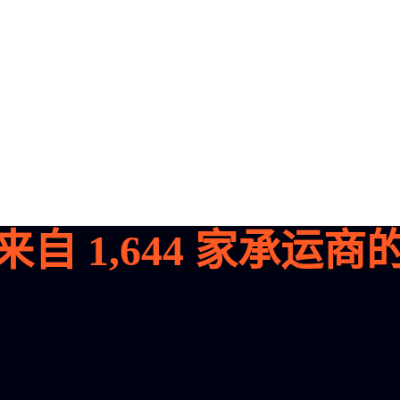
来自
1,644
家承运商