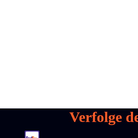
all your
parcels
1,600+
Demo buchen
Verfolge d