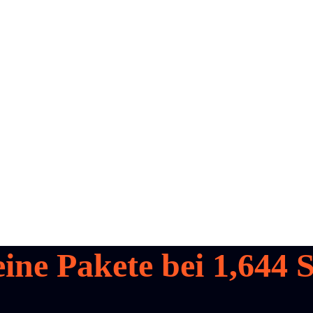
eine Pakete bei
1,644
S