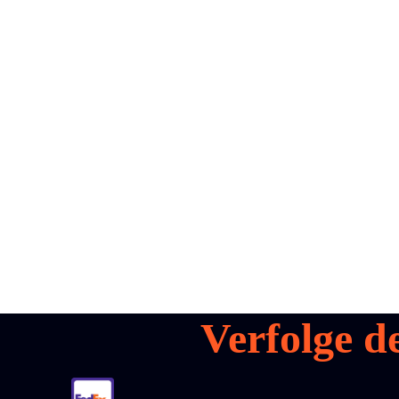
all your
parcels
1,600+
Demo buchen
Verfolge d