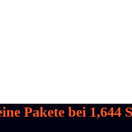
eine Pakete bei
1,644
S