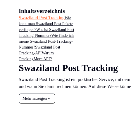
Inhaltsverzeichnis
Swaziland Post Tracking
Wie
kann man Swaziland Post Pakete
verfolgen?
Was ist Swaziland Post
Tracking-Nummer?
Wie finde ich
meine Swaziland Post-Tracking-
Nummer?
Swaziland Post
Tracking-API
Warum
TrackingMore API?
Swaziland Post Tracking
Swaziland Post Tracking ist ein praktischer Service, mit de
und wann Sie damit rechnen können. Auf diese Weise können 
Mehr anzeigen