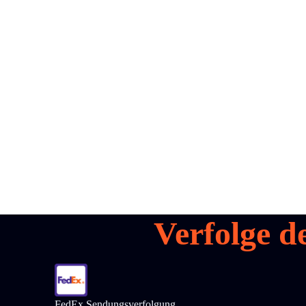
all your
parcels
1,600+
Demo buchen
Verfolge d
FedEx Sendungsverfolgung