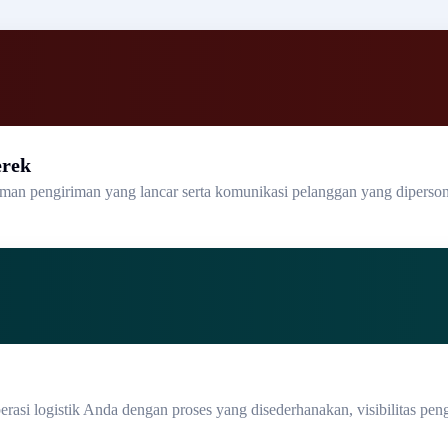
erek
an pengiriman yang lancar serta komunikasi pelanggan yang dipersona
asi logistik Anda dengan proses yang disederhanakan, visibilitas pen