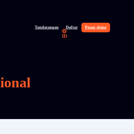
Tandatangan
Daftar
Pesan demo
ID
ional