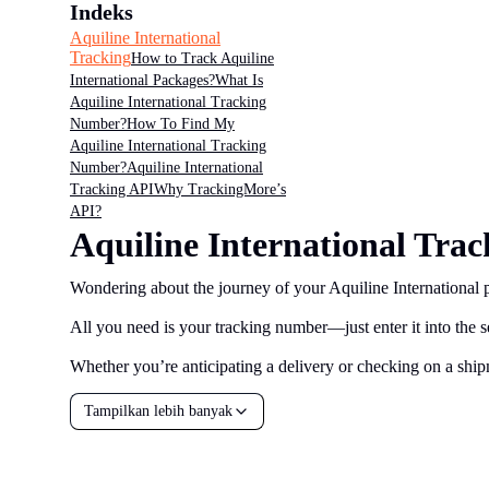
Indeks
Aquiline International
Tracking
How to Track Aquiline
International Packages?
What Is
Aquiline International Tracking
Number?
How To Find My
Aquiline International Tracking
Number?
Aquiline International
Tracking API
Why TrackingMore’s
API?
Aquiline International Trac
Wondering about the journey of your Aquiline International p
All you need is your tracking number—just enter it into the se
Whether you’re anticipating a delivery or checking on a shipm
Tampilkan lebih banyak