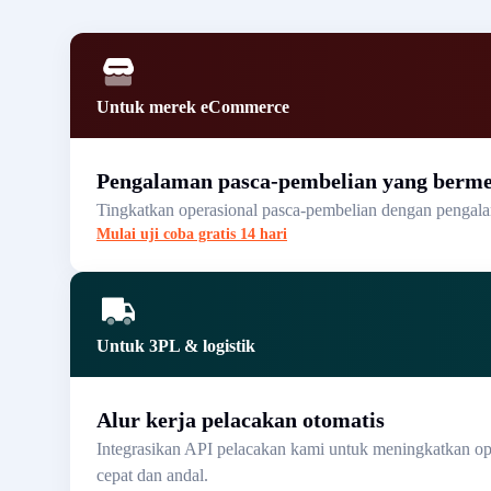
Untuk merek eCommerce
Pengalaman pasca-pembelian yang berm
Tingkatkan operasional pasca-pembelian dengan pengalam
Mulai uji coba gratis 14 hari
Untuk 3PL & logistik
Alur kerja pelacakan otomatis
Integrasikan API pelacakan kami untuk meningkatkan oper
cepat dan andal.