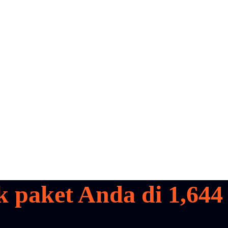
k paket Anda di
1,644