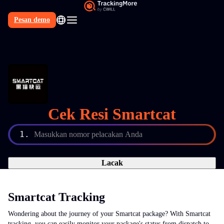
Pesan demo
Cek Resi Smartcat
1.
Masukkan nomor pelacakan Anda
Lacak
Smartcat Tracking
Wondering about the journey of your Smartcat package? With Smartcat
tracking, you can easily monitor your package's status from dispatch to