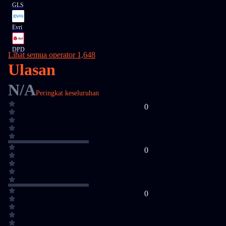
GLS
Evri
DPD
Lihat semua operator 1,648
Ulasan
N/A
Peringkat keseluruhan
0
0
0