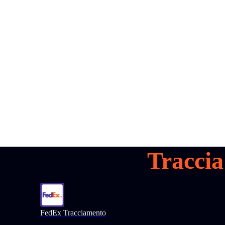
all your
parcels
1,600+
Prenota una demo
Traccia
FedEx Tracciamento