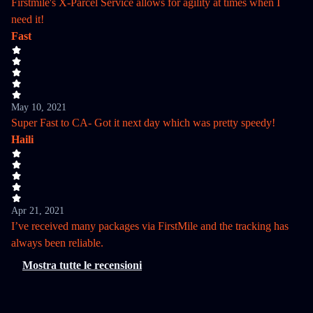
Firstmile's X-Parcel Service allows for agility at times when I
need it!
Fast
May 10, 2021
Super Fast to CA- Got it next day which was pretty speedy!
Haili
Apr 21, 2021
I’ve received many packages via FirstMile and the tracking has
always been reliable.
Mostra tutte le recensioni