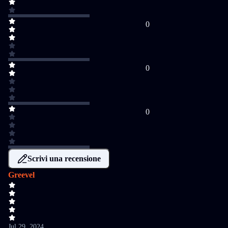
0
0
0
Scrivi una recensione
Greevel
Jul 29, 2024