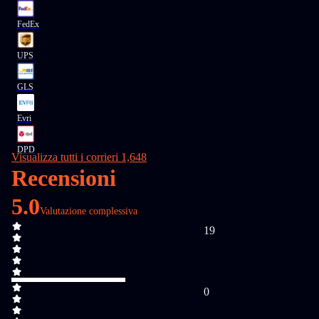
FedEx
UPS
GLS
Evri
DPD
Visualizza tutti i corrieri 1,648
Recensioni
5.0
Valutazione complessiva
19
0